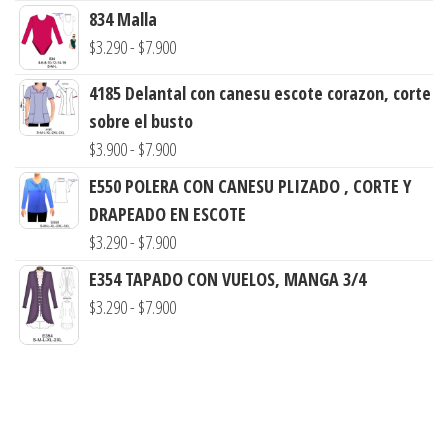
desde
834 Malla
$3.290
Rango
$
3.290
-
$
7.900
hasta
de
$7.900
4185 Delantal con canesu escote corazon, corte
precios:
sobre el busto
desde
Rango
$
3.900
-
$
7.900
$3.290
de
E550 POLERA CON CANESU PLIZADO , CORTE Y
hasta
precios:
DRAPEADO EN ESCOTE
$7.900
desde
Rango
$
3.290
-
$
7.900
$3.900
de
E354 TAPADO CON VUELOS, MANGA 3/4
hasta
precios:
Rango
$
3.290
-
$
7.900
$7.900
desde
de
$3.290
precios:
hasta
desde
$7.900
$3.290
hasta