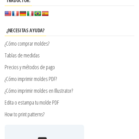
$7.900
TRADUCTOR:
variantes.
variantes.
Las
Las
opciones
opciones
se
se
¿NECESITAS AYUDA?
pueden
pueden
¿Cómo comprar moldes?
elegir
elegir
en
en
Tablas de medidas
la
la
Precios y métodos de pago
página
página
¿Cómo imprimir moldes PDF?
de
de
producto
producto
¿Cómo imprimir moldes en Illustrator?
Edita o estampa tu molde PDF
How to print patterns?