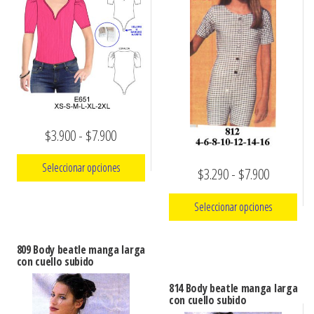
ropa,
accumark , Mol
Graduaciones,
pdf , Moldes A
Ploteo y
Gerber , Santia
Digitalización
accumark,
,www.patrones
Moldes en
pdf, Moldes
Accumark
Gerber,
Rango
$
3.900
-
$
7.900
Santiago-
de
Chile.
Seleccionar opciones
Rango
$
3.290
-
$
7.900
precios:
de
Este
desde
Seleccionar opciones
precios:
producto
$3.900
Este
tiene
desde
hasta
809 Body beatle manga larga
producto
múltiples
con cuello subido
$3.290
$7.900
tiene
variantes.
hasta
814 Body beatle manga larga
múltiples
Las
con cuello subido
$7.900