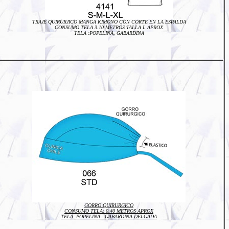
TRAJE QUIRURJICO MANGA KIMONO CON CORTE EN LA ESPALDA
CONSUMO TELA 3.10 METROS TALLA L APROX
TELA :POPELINA, GABARDINA
GORRO QUIRURGICO
CONSUMO TELA: 0.40 METROS APROX
TELA: POPELINA - GABARDINA DELGADA