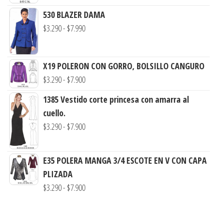
precios:
530 BLAZER DAMA
desde
Rango
$
3.290
-
$
7.990
$3.900
de
hasta
precios:
$7.900
X19 POLERON CON GORRO, BOLSILLO CANGURO
desde
Rango
$
3.290
-
$
7.900
$3.290
de
hasta
1385 Vestido corte princesa con amarra al
precios:
$7.990
cuello.
desde
Rango
$
3.290
-
$
7.900
$3.290
de
hasta
precios:
$7.900
E35 POLERA MANGA 3/4 ESCOTE EN V CON CAPA
desde
PLIZADA
$3.290
Rango
$
3.290
-
$
7.900
hasta
de
$7.900
precios: