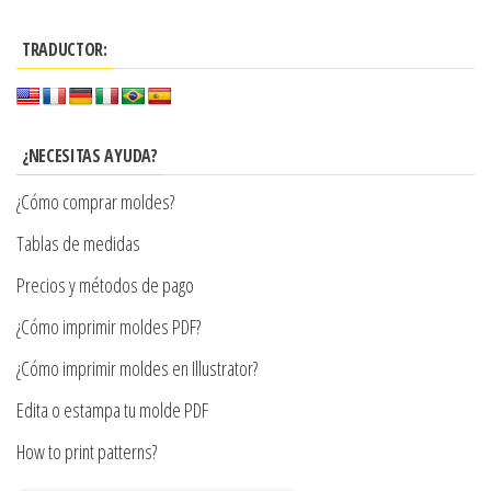
hasta
múltiples
$7.900
TRADUCTOR:
variantes.
Las
opciones
se
¿NECESITAS AYUDA?
pueden
¿Cómo comprar moldes?
elegir
en
Tablas de medidas
la
Precios y métodos de pago
página
¿Cómo imprimir moldes PDF?
de
producto
¿Cómo imprimir moldes en Illustrator?
Edita o estampa tu molde PDF
How to print patterns?