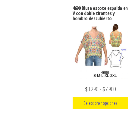
tiene
hasta
4699 Blusa escote espalda en
múltiples
V con doble tirantes y
$7.900
hombro descubierto
variantes.
Las
opciones
se
pueden
elegir
en
la
Rango
$
3.290
-
$
7.900
página
de
de
Seleccionar opciones
producto
precios:
Este
desde
producto
$3.290
tiene