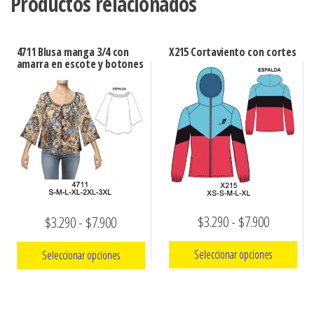
Productos relacionados
4711 Blusa manga 3/4 con
X215 Cortaviento con cortes
amarra en escote y botones
Rango
Rango
$
3.290
-
$
7.900
$
3.290
-
$
7.900
de
de
Seleccionar opciones
Seleccionar opciones
precios:
precios:
Este
Este
desde
desde
producto
producto
$3.290