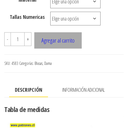
desde
$3.290
Tallas Numericas
hasta
$7.900
4583
-
+
Agregar al carrito
Blusa
tipo
Corse
SKU:
4583
Categorías:
Blusas
,
Dama
cantidad
DESCRIPCIÓN
INFORMACIÓN ADICIONAL
Tabla de medidas