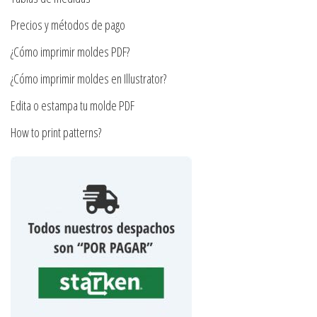
la
la
Precios y métodos de pago
página
página
¿Cómo imprimir moldes PDF?
de
de
producto
producto
¿Cómo imprimir moldes en Illustrator?
Edita o estampa tu molde PDF
How to print patterns?