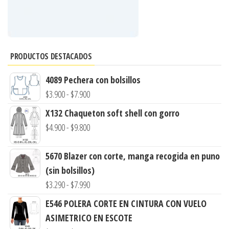
PRODUCTOS DESTACADOS
4089 Pechera con bolsillos
Rango
$
3.900
-
$
7.900
de
X132 Chaqueton soft shell con gorro
precios:
Rango
$
4.900
-
$
9.800
desde
de
$3.900
precios:
5670 Blazer con corte, manga recogida en puno
hasta
desde
(sin bolsillos)
$7.900
$4.900
Rango
$
3.290
-
$
7.990
hasta
de
E546 POLERA CORTE EN CINTURA CON VUELO
$9.800
precios:
ASIMETRICO EN ESCOTE
desde