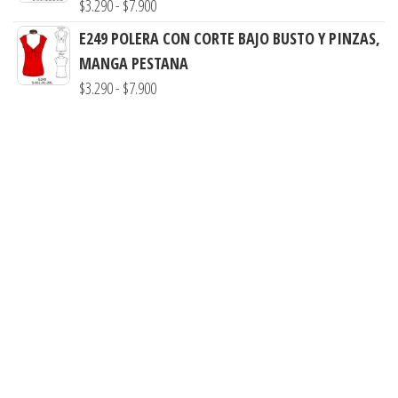
Rango
$
3.290
-
$
7.900
$3.290
de
E249 POLERA CON CORTE BAJO BUSTO Y PINZAS,
hasta
precios:
MANGA PESTANA
$7.990
desde
Rango
$
3.290
-
$
7.900
$3.290
de
hasta
precios:
$7.900
desde
$3.290
hasta
$7.900