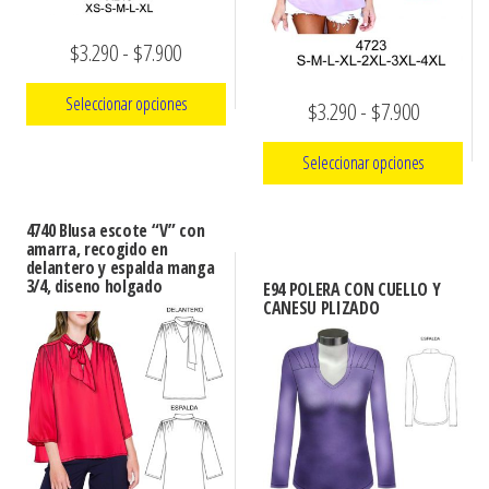
Rango
$
3.290
-
$
7.900
de
Seleccionar opciones
Rango
$
3.290
-
$
7.900
precios:
de
Este
desde
Seleccionar opciones
precios:
producto
$3.290
Este
desde
tiene
hasta
4740 Blusa escote “V” con
producto
múltiples
amarra, recogido en
$3.290
$7.900
delantero y espalda manga
tiene
variantes.
3/4, diseno holgado
hasta
E94 POLERA CON CUELLO Y
múltiples
Las
CANESU PLIZADO
$7.900
variantes.
opciones
Las
se
opciones
pueden
se
elegir
pueden
en