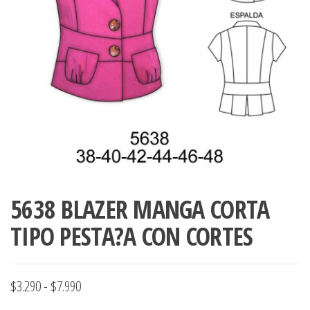
ropa,
accumark , Mol
Graduaciones,
pdf , Moldes A
Ploteo y
Gerber , Santia
Digitalización
accumark,
,www.patrones
Moldes en
pdf, Moldes
Accumark
Gerber,
Santiago-
Chile.
5638 BLAZER MANGA CORTA
TIPO PESTA?A CON CORTES
Rango
$
3.290
-
$
7.990
de