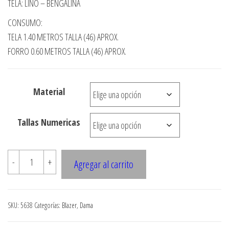
TELA: LINO – BENGALINA
precios:
CONSUMO:
desde
TELA 1.40 METROS TALLA (46) APROX.
$3.290
FORRO 0.60 METROS TALLA (46) APROX.
hasta
$7.990
Material
Tallas Numericas
5638
-
+
Agregar al carrito
BLAZER
MANGA
CORTA
SKU:
5638
Categorías:
Blazer
,
Dama
TIPO
PESTA?