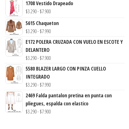
1708 Vestido Drapeado
Rango
$
3.290
-
$
7.900
de
5615 Chaqueton
precios:
Rango
$
3.290
-
$
7.990
desde
de
E172 POLERA CRUZADA CON VUELO EN ESCOTE Y
$3.290
precios:
DELANTERO
hasta
desde
Rango
$
3.290
-
$
7.900
$7.900
$3.290
de
5580 BLAZER LARGO CON PINZA CUELLO
hasta
precios:
INTEGRADO
$7.990
desde
Rango
$
3.290
-
$
7.990
$3.290
de
2469 Falda pantalon pretina en punta con
hasta
precios:
pliegues, espalda con elastico
$7.900
desde
Rango
$
3.290
-
$
7.900
$3.290
de
hasta
precios: