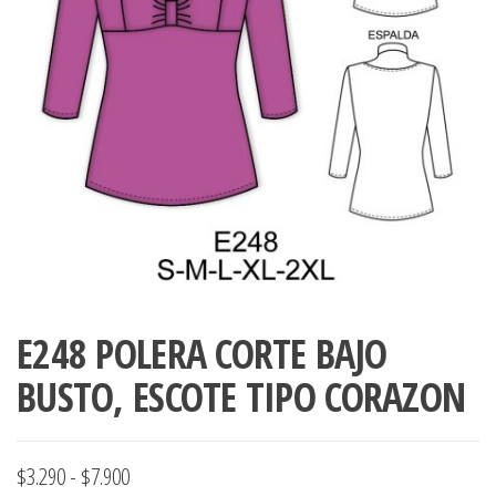
ropa,
accumark , Mol
Graduaciones,
pdf , Moldes A
Ploteo y
Gerber , Santia
Digitalización
accumark,
,www.patrones
Moldes en
pdf, Moldes
Accumark
Gerber,
Santiago-
Chile.
E248 POLERA CORTE BAJO
BUSTO, ESCOTE TIPO CORAZON
Rango
$
3.290
-
$
7.900