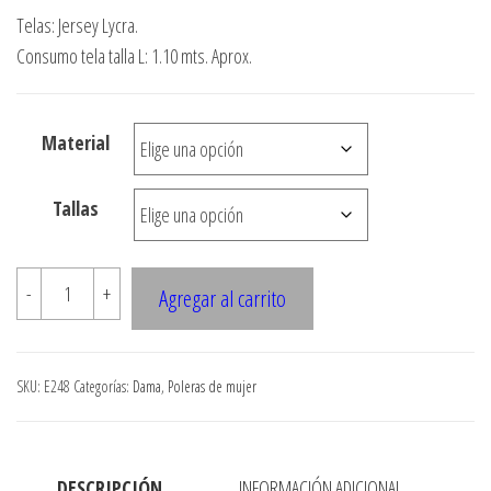
de
Telas: Jersey Lycra.
precios:
Consumo tela talla L: 1.10 mts. Aprox.
desde
$3.290
Material
hasta
$7.900
Tallas
E248
-
+
Agregar al carrito
POLERA
CORTE
BAJO
SKU:
E248
Categorías:
Dama
,
Poleras de mujer
BUSTO,
ESCOTE
TIPO
DESCRIPCIÓN
INFORMACIÓN ADICIONAL