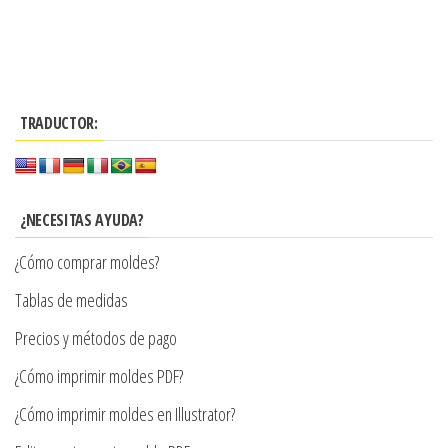
Este
desde
producto
$3.290
tiene
hasta
múltiples
$7.900
TRADUCTOR:
variantes.
Las
opciones
se
¿NECESITAS AYUDA?
pueden
¿Cómo comprar moldes?
elegir
en
Tablas de medidas
la
Precios y métodos de pago
página
¿Cómo imprimir moldes PDF?
de
producto
¿Cómo imprimir moldes en Illustrator?