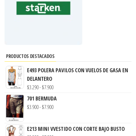
PRODUCTOS DESTACADOS
E493 POLERA PAVILOS CON VUELOS DE GASA EN
DELANTERO
Rango
$
3.290
-
$
7.900
de
701 BERMUDA
precios:
Rango
$
3.900
-
$
7.900
desde
de
$3.290
precios:
E213 MINI VVESTIDO CON CORTE BAJO BUSTO
hasta
desde