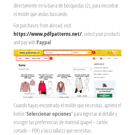
ropa,
accumark , Mol
directamente en la barra de búsquedas (2), para encontrar
Graduaciones,
pdf , Moldes A
el molde que andas buscando.
Ploteo y
Gerber , Santia
Digitalización
For purchases from abroad, visit
accumark,
,www.patrones
https://www.pdfpatterns.net/
, select your products
Moldes en
pdf, Moldes
and pay with
Paypal
Accumark
Gerber,
Santiago-
Chile.
Cuando hayas encontrado el molde que necesitas, aprieta el
botón “
Seleccionar opciones
” para ingresar al detalle y
escoger tus preferencias de material (papel – cartón
cortado – PDF) y la(s) talla(s) que necesitas.