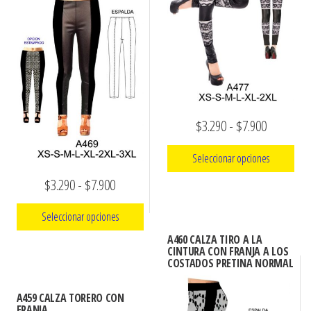
se
opciones
pueden
se
elegir
pueden
en
elegir
la
en
página
la
Rango
$
3.290
-
$
7.900
de
página
producto
de
de
Seleccionar opciones
producto
precios:
Rango
$
3.290
-
$
7.900
Este
desde
de
producto
$3.290
Seleccionar opciones
precios:
tiene
hasta
A460 CALZA TIRO A LA
múltiples
Este
desde
CINTURA CON FRANJA A LOS
$7.900
COSTADOS PRETINA NORMAL
variantes.
producto
$3.290
Las
tiene
hasta
A459 CALZA TORERO CON
opciones
múltiples
FRANJA