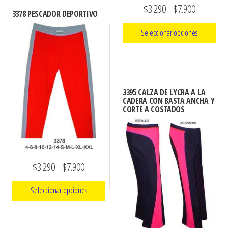
producto
tiene
Rango
$
3.290
-
$
7.900
hasta
3378 PESCADOR DEPORTIVO
múltiples
de
$7.900
Seleccionar opciones
variantes.
precios:
Las
Este
desde
opciones
producto
$3.290
se
tiene
hasta
3395 CALZA DE LYCRA A LA
pueden
múltiples
CADERA CON BASTA ANCHA Y
elegir
$7.900
CORTE A COSTADOS
variantes.
en
Las
la
opciones
página
se
de
Rango
$
3.290
-
$
7.900
pueden
producto
de
elegir
Seleccionar opciones
precios:
en
la
Este
desde
página