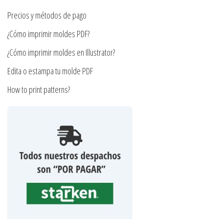
la
Precios y métodos de pago
página
¿Cómo imprimir moldes PDF?
de
producto
¿Cómo imprimir moldes en Illustrator?
Edita o estampa tu molde PDF
How to print patterns?