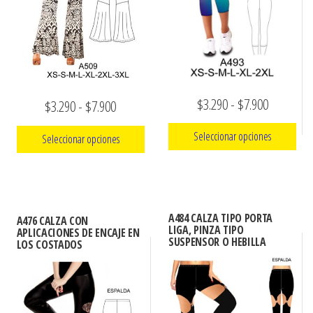
elegir
pueden
en
elegir
la
en
página
la
de
página
Rango
$
3.290
-
$
7.900
Rango
$
3.290
-
$
7.900
producto
de
de
de
producto
Seleccionar opciones
Seleccionar opciones
precios:
precios:
Este
desde
Este
desde
producto
producto
$3.290
$3.290
tiene
tiene
hasta
A484 CALZA TIPO PORTA
hasta
A476 CALZA CON
múltiples
LIGA, PINZA TIPO
múltiples
APLICACIONES DE ENCAJE EN
$7.900
SUSPENSOR O HEBILLA
$7.900
LOS COSTADOS
variantes.
variantes.
Las
Las
opciones
opciones
se
se