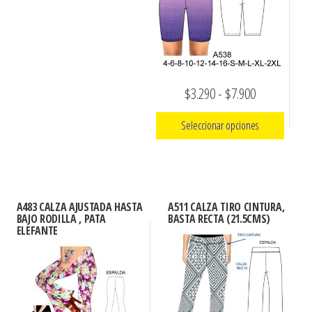
se
opciones
pueden
se
elegir
pueden
en
elegir
la
Rango
en
$
3.290
-
$
7.900
página
la
de
de
Seleccionar opciones
página
producto
precios:
de
Este
desde
producto
producto
$3.290
tiene
hasta
A483 CALZA AJUSTADA HASTA
A511 CALZA TIRO CINTURA,
múltiples
BAJO RODILLA , PATA
BASTA RECTA (21.5CMS)
$7.900
ELEFANTE
variantes.
Las
opciones
se