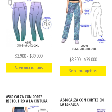
ropa,
accumark , Mol
Graduaciones,
pdf , Moldes A
Ploteo y
Gerber , Santia
Digitalización
accumark,
,www.patrones
Moldes en
pdf, Moldes
Accumark
Gerber,
Santiago-
Rango
$
3.900
-
$
39.000
Chile.
Rango
$
3.900
-
$
39.000
de
de
Seleccionar opciones
Seleccionar opciones
precios:
precios:
Este
desde
Este
desde
producto
$3.900
producto
$3.900
tiene
hasta
tiene
A560 CALZA CON CORTE
hasta
A544 CALZA CON CORTES EN
múltiples
RECTO, TIRO A LA CINTURA
múltiples
LA ESPALDA
$39.000
variantes.
$39.000
variantes.