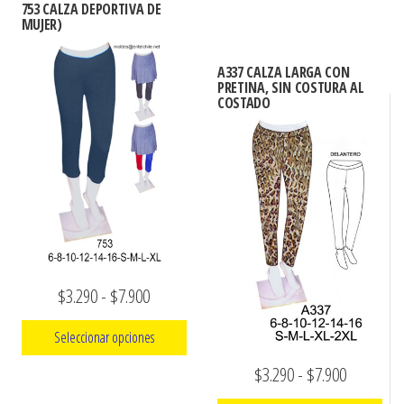
hasta
753 CALZA DEPORTIVA DE
Este
desde
múltiples
MUJER)
producto
$7.900
$3.290
variantes.
tiene
hasta
Las
A337 CALZA LARGA CON
múltiples
PRETINA, SIN COSTURA AL
opciones
$7.900
COSTADO
variantes.
se
Las
pueden
opciones
elegir
se
en
pueden
la
elegir
página
en
de
la
Rango
$
3.290
-
$
7.900
producto
página
de
de
Seleccionar opciones
precios:
producto
Rango
$
3.290
-
$
7.900
Este
desde
de