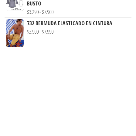
precios:
BUSTO
$7.900
desde
Rango
$
3.290
-
$
7.900
$3.900
de
732 BERMUDA ELASTICADO EN CINTURA
hasta
precios:
Rango
$
3.900
-
$
7.990
$7.900
desde
de
$3.290
precios:
hasta
desde
$7.900
$3.900
hasta
$7.990