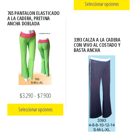
producto
$3.290
Seleccionar opciones
precios:
tiene
hasta
765 PANTALON ELASTICADO
múltiples
A LA CADERA, PRETINA
Este
desde
$7.900
ANCHA DOBLADA
variantes.
producto
$3.290
Las
tiene
hasta
3393 CALZA A LA CADERA
opciones
múltiples
CON VIVO AL COSTADO Y
$7.900
BASTA ANCHA
se
variantes.
pueden
Las
elegir
opciones
en
se
la
pueden
Rango
$
3.290
-
$
7.900
página
elegir
de
en
de
Seleccionar opciones
producto
la
precios:
página
Este
desde
de
producto
$3.290