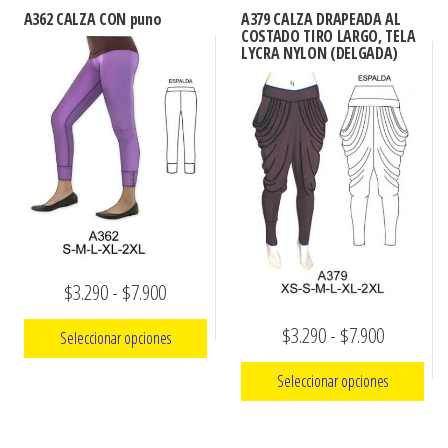
tiene
hasta
A362 CALZA CON puno
A379 CALZA DRAPEADA AL
múltiples
COSTADO TIRO LARGO, TELA
$7.900
LYCRA NYLON (DELGADA)
variantes.
Las
opciones
se
pueden
elegir
en
la
página
Rango
$
3.290
-
$
7.900
de
de
Rango
$
3.290
-
$
7.900
Seleccionar opciones
producto
precios:
de
Seleccionar opciones
Este
desde
precios:
producto
$3.290
Este
desde
tiene