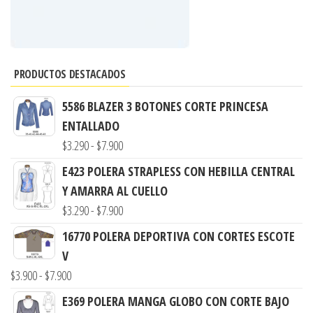
PRODUCTOS DESTACADOS
5586 BLAZER 3 BOTONES CORTE PRINCESA
ENTALLADO
Rango
$
3.290
-
$
7.900
de
E423 POLERA STRAPLESS CON HEBILLA CENTRAL
precios:
Y AMARRA AL CUELLO
desde
Rango
$
3.290
-
$
7.900
$3.290
de
16770 POLERA DEPORTIVA CON CORTES ESCOTE
hasta
precios:
V
$7.900
desde
Rango
$
3.900
-
$
7.900
$3.290
de
E369 POLERA MANGA GLOBO CON CORTE BAJO
hasta