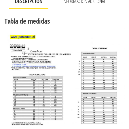
DESCRIPCIÓN
INFORMACIÓN ADICIONAL
(21.5
CMS)
cantidad
Tabla de medidas