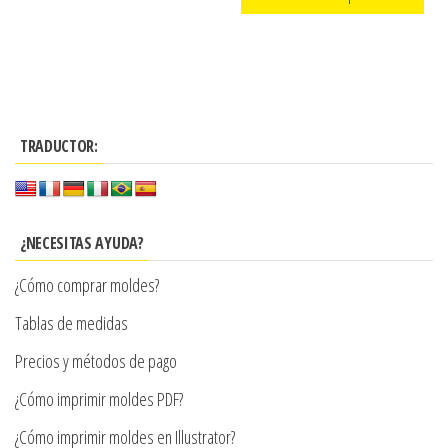
precios:
producto
Este
desde
producto
$3.290
tiene
hasta
múltiples
$7.900
TRADUCTOR:
variantes.
Las
opciones
se
¿NECESITAS AYUDA?
pueden
¿Cómo comprar moldes?
elegir
en
Tablas de medidas
la
Precios y métodos de pago
página
¿Cómo imprimir moldes PDF?
de
producto
¿Cómo imprimir moldes en Illustrator?