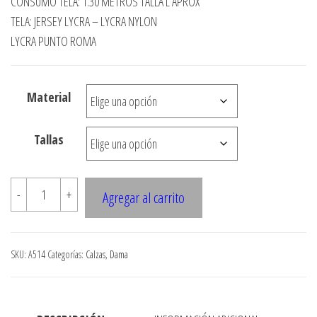
CONSUMO TELA: 1.30 METROS TALLA L APROX
precios:
TELA: JERSEY LYCRA – LYCRA NYLON
desde
LYCRA PUNTO ROMA
$3.290
hasta
Material
$7.900
Tallas
A514
-
+
Agregar al carrito
CALZA
TORERO
TIRO
SKU:
A514
Categorías:
Calzas
,
Dama
CINTURA,
BASTA
RECTA