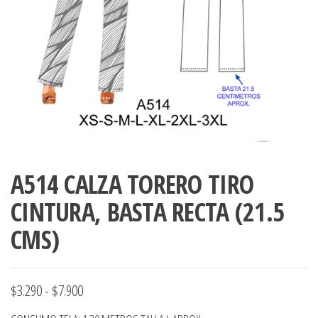
ropa,
accumark , Mol
Graduaciones,
pdf , Moldes A
Ploteo y
Gerber , Santia
Digitalización
accumark,
,www.patrones
Moldes en
pdf, Moldes
Accumark
Gerber,
Santiago-
Chile.
A514 CALZA TORERO TIRO
CINTURA, BASTA RECTA (21.5
CMS)
Rango
$
3.290
-
$
7.900
de