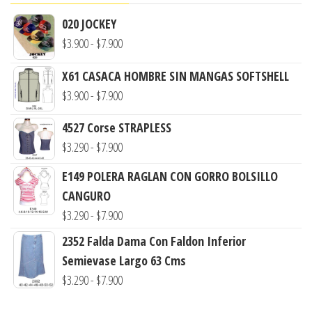
020 JOCKEY
Rango
$
3.900
-
$
7.900
de
X61 CASACA HOMBRE SIN MANGAS SOFTSHELL
precios:
Rango
$
3.900
-
$
7.900
desde
de
$3.900
4527 Corse STRAPLESS
precios:
hasta
Rango
$
3.290
-
$
7.900
desde
$7.900
de
$3.900
E149 POLERA RAGLAN CON GORRO BOLSILLO
precios:
hasta
CANGURO
desde
$7.900
Rango
$
3.290
-
$
7.900
$3.290
de
2352 Falda Dama Con Faldon Inferior
hasta
precios:
Semievase Largo 63 Cms
$7.900
desde
Rango
$
3.290
-
$
7.900
$3.290
de
hasta