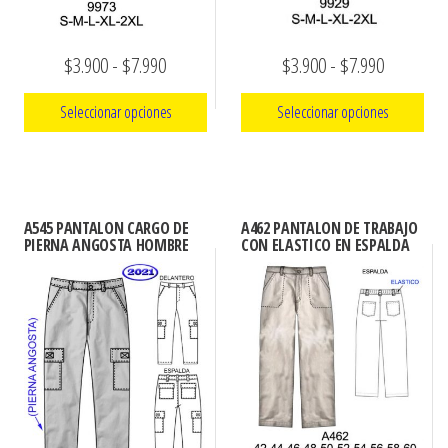
página
de
Rango
Rango
$
3.900
-
$
7.990
$
3.900
-
$
7.990
producto
de
de
Seleccionar opciones
Seleccionar opciones
precios:
precios:
Este
Este
desde
desde
producto
producto
$3.900
$3.900
tiene
tiene
hasta
hasta
A545 PANTALON CARGO DE
A462 PANTALON DE TRABAJO
múltiples
múltiples
PIERNA ANGOSTA HOMBRE
CON ELASTICO EN ESPALDA
$7.990
$7.990
variantes.
variantes.
Las
Las
opciones
opciones
se
se
pueden
pueden
elegir
elegir
en
en