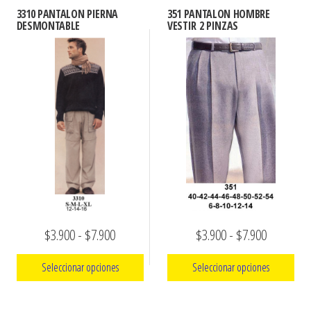
tiene
hasta
3310 PANTALON PIERNA
351 PANTALON HOMBRE
múltiples
DESMONTABLE
VESTIR 2 PINZAS
$7.990
variantes.
Las
opciones
se
pueden
elegir
en
la
página
de
Rango
Rango
$
3.900
-
$
7.900
$
3.900
-
$
7.900
producto
de
de
Seleccionar opciones
Seleccionar opciones
precios:
precios:
Este
Este
desde
desde