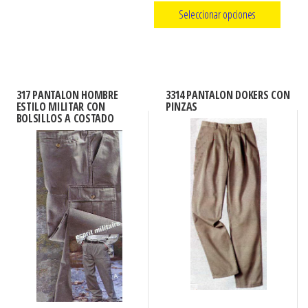
de
de
página
Seleccionar opciones
producto
precios:
de
producto
Este
desde
producto
$3.900
tiene
hasta
317 PANTALON HOMBRE
3314 PANTALON DOKERS CON
múltiples
ESTILO MILITAR CON
PINZAS
$7.900
BOLSILLOS A COSTADO
variantes.
Las
opciones
se
pueden
elegir
en
la
página
de