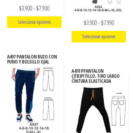
de
Rango
$
3.900
-
$
7.900
página
producto
de
de
Rango
$
3.900
-
$
7.990
Seleccionar opciones
producto
precios:
de
Este
desde
Seleccionar opciones
precios:
producto
$3.900
Este
desde
tiene
hasta
A497 PANTALON BUZO CON
producto
$3.900
múltiples
PUNO Y BOLSILLO OJAL
$7.900
tiene
variantes.
hasta
A470 PPANTALON
múltiples
(JTB)PITILLO. TIRO LARGO
Las
$7.990
CINTURA ELASTICADA
variantes.
opciones
Las
se
opciones
pueden
se
elegir
pueden
en
elegir
la