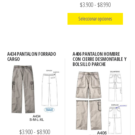
en
Rango
$
3.900
-
$
8.990
página
la
de
de
página
Seleccionar opciones
precios:
producto
de
Este
desde
producto
producto
$3.900
tiene
hasta
A434 PANTALON FORRADO
A406 PANTALON HOMBRE
múltiples
CARGO
CON CIERRE DESMONTABLE Y
$8.990
BOLSILLO PARCHE
variantes.
Las
opciones
se
pueden
elegir
en
la
Rango
$
3.900
-
$
8.900
página