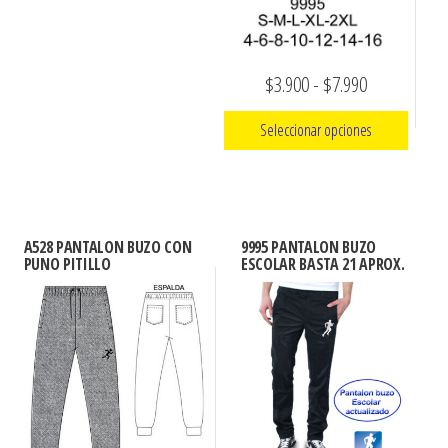
la
la
página
página
de
Rango
$
3.900
-
$
7.990
de
producto
producto
de
Seleccionar opciones
precios:
Este
desde
producto
$3.900
tiene
hasta
A528 PANTALON BUZO CON
9995 PANTALON BUZO
múltiples
PUNO PITILLO
ESCOLAR BASTA 21 APROX.
$7.990
variantes.
Las
opciones
se
pueden
elegir