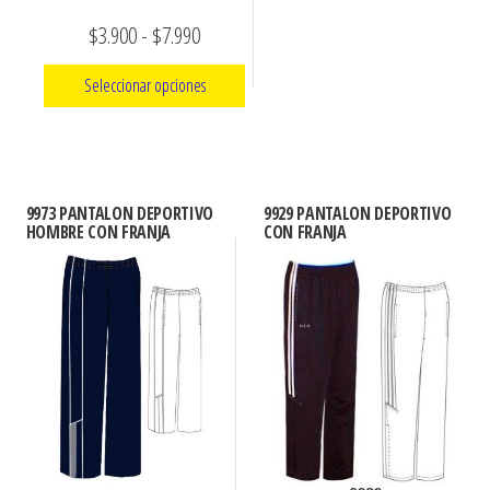
página
en
Rango
$
3.900
-
$
7.990
de
la
de
producto
Seleccionar opciones
página
precios:
de
Este
desde
producto
producto
$3.900
tiene
hasta
9973 PANTALON DEPORTIVO
9929 PANTALON DEPORTIVO
múltiples
HOMBRE CON FRANJA
CON FRANJA
$7.990
variantes.
Las
opciones
se
pueden
elegir
en
la