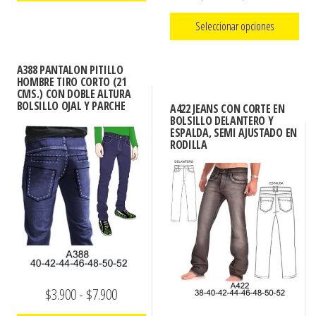
precios:
de
Este
desde
Seleccionar opciones
precios:
producto
$3.900
Este
tiene
desde
hasta
A388 PANTALON PITILLO
producto
múltiples
HOMBRE TIRO CORTO (21
$3.900
$7.900
CMS.) CON DOBLE ALTURA
tiene
variantes.
BOLSILLO OJAL Y PARCHE
hasta
A422 JEANS CON CORTE EN
múltiples
Las
BOLSILLO DELANTERO Y
$7.900
ESPALDA, SEMI AJUSTADO EN
variantes.
opciones
RODILLA
Las
se
opciones
pueden
se
elegir
pueden
en
elegir
la
en
página
la
de
Rango
$
3.900
-
$
7.900
página
producto