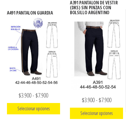
producto
hasta
$3.900
A391 PANTALON DE VESTIR
múltiples
(DKS) SIN PINZAS CON
tiene
$7.990
hasta
BOLSILLO ARGENTINO
A491 PANTALON GUARDIA
variantes.
múltiples
$7.900
Las
variantes.
opciones
Las
se
opciones
pueden
se
elegir
pueden
en
elegir
la
en
página
la
de
página
Rango
$
3.900
-
$
7.900
producto
de
Rango
$
3.900
-
$
7.900
de
producto
de
Seleccionar opciones
precios:
Seleccionar opciones
precios:
Este
desde
Este
desde