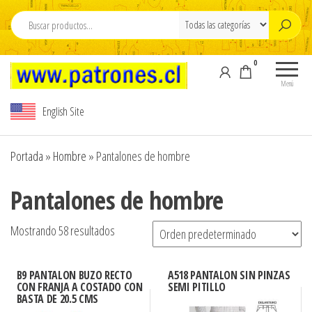
Saltar
al
contenido
0
Moldes Para
Moldes para
Confeccion , M
Confección,
Menú
Moldes para
para ropa , Pdf
English Site
ropa, Pdf
Patterns , sew
Patterns,
patterns PDF
sewing
Portada
»
Hombre
»
Pantalones de hombre
patterns , pdf
,www.pdfpatte
sewing
,Modelista , M
Pantalones de hombre
patterns
carton cortado 
design,
Tallajes o esca
Modelista ,
Mostrando 58 resultados
Tallajes o
carton ,Tizados 
escalados en
Escalados de r
carton ,
B9 PANTALON BUZO RECTO
A518 PANTALON SIN PINZAS
,Graduaciones ,
Tizados ,
CON FRANJA A COSTADO CON
SEMI PITILLO
BASTA DE 20.5 CMS
y Digitalizacion
Escalados de