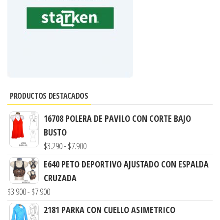
PRODUCTOS DESTACADOS
16708 POLERA DE PAVILO CON CORTE BAJO
BUSTO
Rango
$
3.290
-
$
7.900
de
E640 PETO DEPORTIVO AJUSTADO CON ESPALDA
precios:
CRUZADA
desde
Rango
$
3.900
-
$
7.900
$3.290
de
2181 PARKA CON CUELLO ASIMETRICO
hasta
precios: