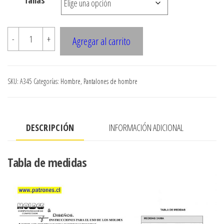
Tallas
$7.900
A345
-
+
Agregar al carrito
PANTALON
ELASTICADO
EN
SKU:
A345
Categorías:
Hombre
,
Pantalones de hombre
CINTURA
cantidad
DESCRIPCIÓN
INFORMACIÓN ADICIONAL
Tabla de medidas