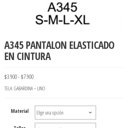
A345 PANTALON ELASTICADO
EN CINTURA
Rango
$
3.900
-
$
7.900
de
TELA: GABARDINA – LINO
precios:
desde
Material
$3.900
hasta