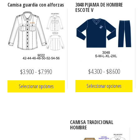
Camisa guardia con alforzas
3048 PIJAMA DE HOMBRE
ESCOTE V
Rango
$
4.300
-
$
8.600
Rango
$
3.900
-
$
7.990
de
de
Seleccionar opciones
Seleccionar opciones
precios:
precios:
Este
Este
desde
desde
producto
producto
$4.300
$3.900
tiene
tiene
hasta
hasta
CAMISA TRADICIONAL
múltiples
múltiples
HOMBRE
$8.600
$7.990
variantes.
variantes.