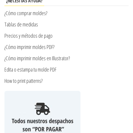
¿NECESITAS AYUDA?
pueden
¿Cómo comprar moldes?
elegir
en
Tablas de medidas
la
Precios y métodos de pago
página
¿Cómo imprimir moldes PDF?
de
producto
¿Cómo imprimir moldes en Illustrator?
Edita o estampa tu molde PDF
How to print patterns?