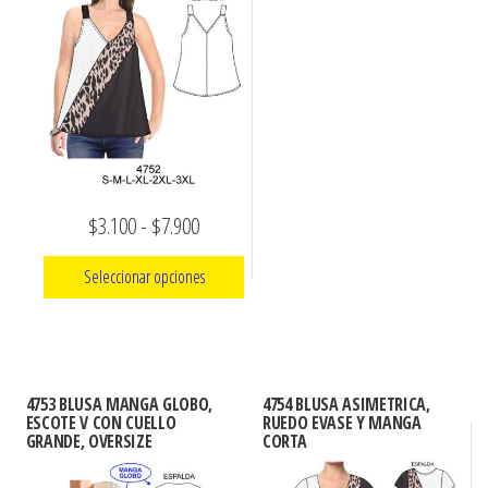
$7.900
Las
variantes.
opciones
Las
se
opciones
pueden
se
elegir
pueden
en
elegir
la
en
Rango
$
3.100
-
$
7.900
página
la
de
de
página
Seleccionar opciones
producto
de
precios:
producto
Este
desde
producto
$3.100
tiene
hasta
4753 BLUSA MANGA GLOBO,
4754 BLUSA ASIMETRICA,
múltiples
ESCOTE V CON CUELLO
RUEDO EVASE Y MANGA
$7.900
GRANDE, OVERSIZE
CORTA
variantes.
Las