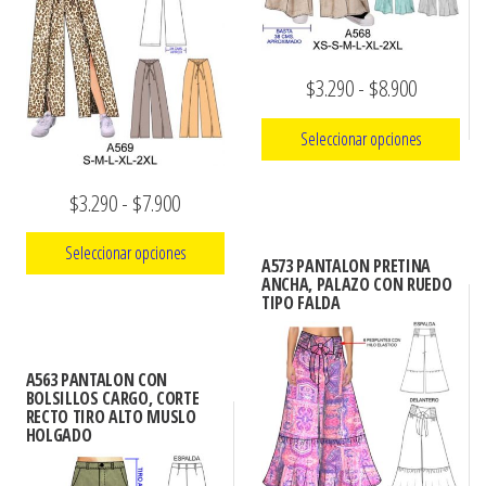
en
se
la
pueden
página
elegir
Rango
$
3.290
-
$
8.900
de
en
de
producto
la
Seleccionar opciones
precios:
página
Este
desde
de
Rango
$
3.290
-
$
7.900
producto
$3.290
producto
de
tiene
Seleccionar opciones
hasta
A573 PANTALON PRETINA
precios:
múltiples
ANCHA, PALAZO CON RUEDO
$8.900
TIPO FALDA
Este
desde
variantes.
producto
$3.290
Las
tiene
opciones
hasta
A563 PANTALON CON
múltiples
BOLSILLOS CARGO, CORTE
se
$7.900
RECTO TIRO ALTO MUSLO
variantes.
pueden
HOLGADO
Las
elegir