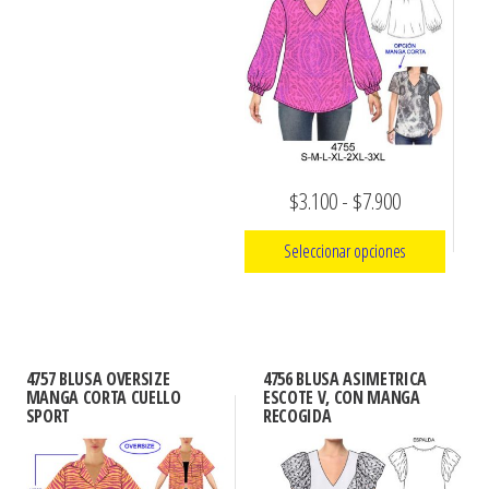
opciones
opciones
se
se
pueden
pueden
elegir
elegir
en
en
la
la
página
Rango
$
3.100
-
$
7.900
página
de
de
de
producto
Seleccionar opciones
producto
precios:
Este
desde
producto
$3.100
tiene
hasta
4757 BLUSA OVERSIZE
4756 BLUSA ASIMETRICA
múltiples
MANGA CORTA CUELLO
ESCOTE V, CON MANGA
$7.900
SPORT
RECOGIDA
variantes.
Las
opciones