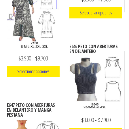
se
producto
de
pueden
Seleccionar opciones
precios:
elegir
Este
desde
en
producto
$3.900
la
tiene
página
hasta
E646 PETO CON ABERTURAS
múltiples
EN DELANTERO
de
$7.900
Rango
$
3.900
-
$
9.700
variantes.
producto
Las
de
Seleccionar opciones
opciones
precios:
se
Este
desde
pueden
producto
$3.900
elegir
tiene
hasta
E647 PETO CON ABERTURAS
en
múltiples
EN DELANTERO Y MANGA
$9.700
la
PESTANA
variantes.
Rango
$
3.000
-
$
7.900
página
Las