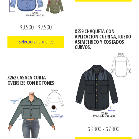
precios:
pueden
producto
Este
desde
elegir
producto
$3.900
en
Rango
$
3.900
-
$
7.900
tiene
la
hasta
X259 CHAQUETA CON
múltiples
de
APLICACION CUERINA, RUEDO
página
$7.900
Seleccionar opciones
ASIMETRICO Y COSTADOS
variantes.
precios:
CURVOS.
de
Las
Este
desde
producto
opciones
producto
$3.900
se
tiene
hasta
X262 CASACA CORTA
pueden
múltiples
OVERSIZE CON BOTONES
$7.900
elegir
variantes.
en
Las
la
opciones
página
se
de
pueden
Rango
$
3.900
-
$
7.900
producto
elegir
de