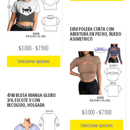
precios:
producto
opciones
Este
desde
se
producto
pueden
$3.000
tiene
elegir
hasta
E650 POLERA CORTA CON
múltiples
ABERTURA EN PECHO, RUEDO
en
$7.900
ASIMETRICO
variantes.
la
Rango
$
3.000
-
$
7.900
Las
página
de
opciones
de
Seleccionar opciones
se
precios:
producto
pueden
Este
desde
elegir
producto
$3.000
en
tiene
hasta
4748 BLUSA MANGA GLOBO
la
múltiples
3/4, ESCOTE V CON
$7.900
RECOGIDO, HOLGADA
página
variantes.
Rango
$
3.000
-
$
7.900
de
Las
de
producto
opciones
Seleccionar opciones