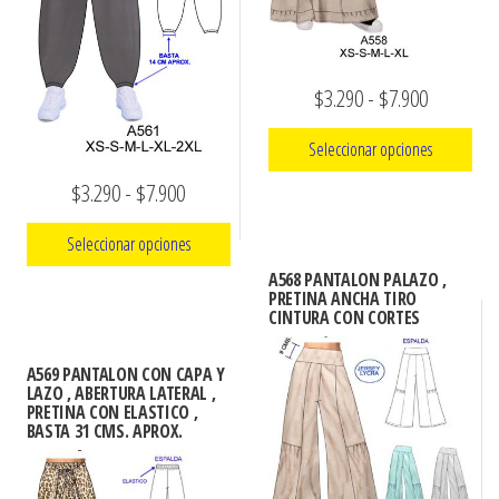
en
elegir
la
en
página
la
Rango
$
3.290
-
$
7.900
de
página
de
producto
de
Seleccionar opciones
precios:
producto
Rango
$
3.290
-
$
7.900
Este
desde
de
producto
$3.290
Seleccionar opciones
precios:
tiene
hasta
A568 PANTALON PALAZO ,
múltiples
Este
desde
PRETINA ANCHA TIRO
$7.900
CINTURA CON CORTES
variantes.
producto
$3.290
Las
tiene
hasta
A569 PANTALON CON CAPA Y
opciones
múltiples
LAZO , ABERTURA LATERAL ,
$7.900
PRETINA CON ELASTICO ,
se
variantes.
BASTA 31 CMS. APROX.
pueden
Las
elegir
opciones