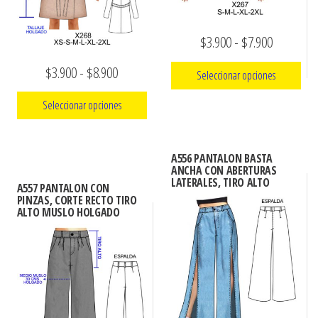
en
la
Rango
$
3.900
-
$
7.900
página
de
Rango
$
3.900
-
$
8.900
de
Seleccionar opciones
precios:
producto
de
Seleccionar opciones
Este
desde
precios:
producto
$3.900
Este
desde
tiene
hasta
A556 PANTALON BASTA
producto
$3.900
múltiples
ANCHA CON ABERTURAS
tiene
$7.900
LATERALES, TIRO ALTO
hasta
A557 PANTALON CON
variantes.
múltiples
PINZAS, CORTE RECTO TIRO
Las
$8.900
ALTO MUSLO HOLGADO
variantes.
opciones
Las
se
opciones
pueden
se
elegir
pueden
en