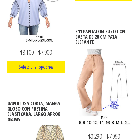
precios:
se
Este
desde
pueden
producto
elegir
$3.000
tiene
en
hasta
B11 PANTALON BUZO CON
múltiples
la
BASTA DE 28 CM PATA
$7.900
ELEFANTE
variantes.
página
Rango
$
3.100
-
$
7.900
Las
de
de
opciones
producto
Seleccionar opciones
se
precios:
pueden
Este
desde
elegir
producto
$3.100
en
tiene
hasta
4749 BLUSA CORTA, MANGA
la
múltiples
GLOBO CON PRETINA
$7.900
ELASTICADA. LARGO APROX
página
variantes.
46CMS
de
Las
producto
opciones
Rango
$
3.290
-
$
7.990