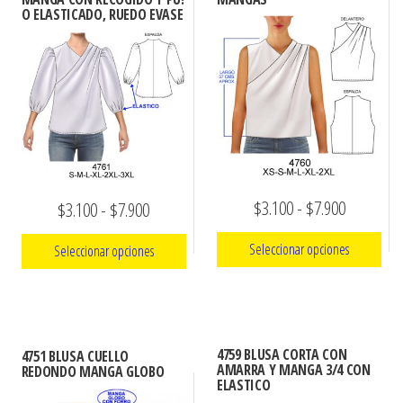
variantes.
O ELASTICADO, RUEDO EVASE
Las
opciones
se
pueden
elegir
en
la
Rango
$
3.100
-
$
7.900
Rango
$
3.100
-
$
7.900
página
de
de
de
Seleccionar opciones
Seleccionar opciones
producto
precios:
precios:
Este
desde
Este
desde
producto
producto
$3.100
$3.100
tiene
tiene
hasta
hasta
4759 BLUSA CORTA CON
4751 BLUSA CUELLO
múltiples
múltiples
AMARRA Y MANGA 3/4 CON
REDONDO MANGA GLOBO
$7.900
$7.900
ELASTICO
variantes.
variantes.