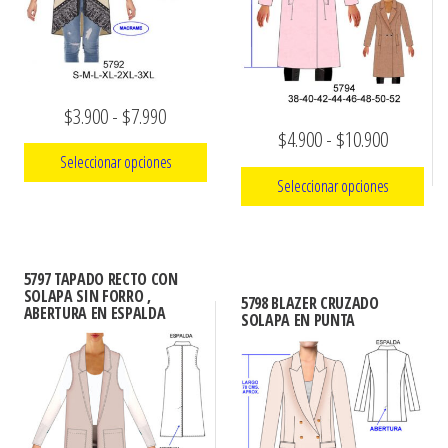
pueden
elegir
en
la
página
Rango
$
3.900
-
$
7.990
Rango
$
4.900
-
$
10.900
de
de
Seleccionar opciones
producto
de
precios:
Seleccionar opciones
precios:
Este
desde
Este
desde
producto
$3.900
producto
tiene
$4.900
hasta
5797 TAPADO RECTO CON
tiene
múltiples
SOLAPA SIN FORRO ,
hasta
5798 BLAZER CRUZADO
$7.990
ABERTURA EN ESPALDA
múltiples
SOLAPA EN PUNTA
variantes.
$10.900
variantes.
Las
Las
opciones
opciones
se
se
pueden