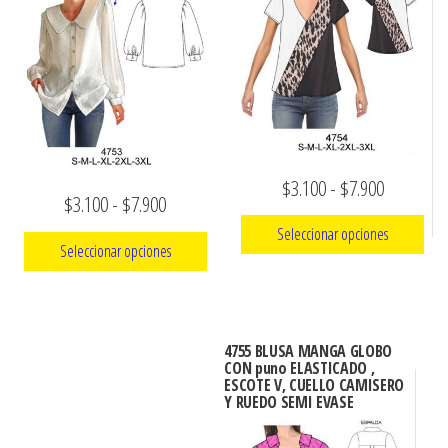
opciones
se
pueden
elegir
en
la
Rango
$
3.100
-
$
7.900
página
Rango
$
3.100
-
$
7.900
de
de
de
Seleccionar opciones
producto
precios:
Seleccionar opciones
precios:
Este
desde
Este
desde
producto
$3.100
producto
$3.100
tiene
hasta
4755 BLUSA MANGA GLOBO
tiene
múltiples
hasta
CON puno ELASTICADO ,
$7.900
múltiples
ESCOTE V, CUELLO CAMISERO
variantes.
$7.900
Y RUEDO SEMI EVASE
variantes.
Las
Las