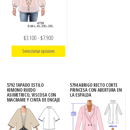
pueden
pueden
elegir
elegir
en
en
la
la
Rango
$
3.100
-
$
7.900
página
página
de
de
de
Seleccionar opciones
producto
precios:
producto
Este
desde
producto
$3.100
tiene
hasta
5792 TAPADO ESTILO
5794 ABRIGO RECTO CORTE
múltiples
KIMONO RUEDO
PRINCESA CON ABERTURA EN
$7.900
ASIMETRICO, VISCOSA CON
LA ESPALDA
variantes.
MACRAME Y CINTA DE ENCAJE
Las
opciones
se