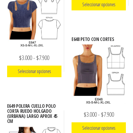
de
de
Seleccionar opciones
opciones
precios:
producto
se
Este
desde
pueden
producto
$3.000
elegir
tiene
en
hasta
E648 PETO CON CORTES
múltiples
la
$7.900
variantes.
página
Rango
$
3.000
-
$
7.900
Las
de
de
opciones
producto
Seleccionar opciones
precios:
se
pueden
Este
desde
elegir
producto
$3.000
en
tiene
hasta
E649 POLERA CUELLO POLO
la
múltiples
CORTA RUEDO HOLGADO
Rango
$
3.000
-
$
7.900
$7.900
(URBANA) LARGO APROX 45
página
variantes.
CM
de
de
Las
Seleccionar opciones