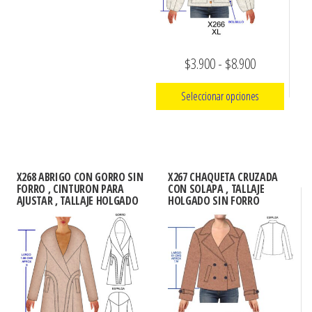
elegir
pueden
en
elegir
la
en
Rango
página
$
3.900
-
$
8.900
la
de
de
página
Seleccionar opciones
producto
precios:
de
Este
producto
desde
producto
$3.900
tiene
hasta
X268 ABRIGO CON GORRO SIN
X267 CHAQUETA CRUZADA
múltiples
FORRO , CINTURON PARA
CON SOLAPA , TALLAJE
$8.900
AJUSTAR , TALLAJE HOLGADO
HOLGADO SIN FORRO
variantes.
Las
opciones
se
pueden
elegir