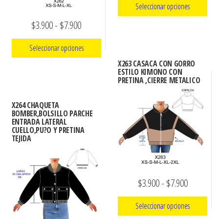
en
Seleccionar opciones
precios:
la
Rango
$
3.900
-
$
7.900
Este
desde
página
de
producto
$3.900
de
Seleccionar opciones
precios:
tiene
producto
hasta
X263 CASACA CON GORRO
múltiples
Este
desde
ESTILO KIMONO CON
$7.900
PRETINA ,CIERRE METALICO
variantes.
producto
$3.900
Las
tiene
hasta
X264 CHAQUETA
opciones
múltiples
BOMBER,BOLSILLO PARCHE
$7.900
ENTRADA LATERAL
se
variantes.
CUELLO,PU?O Y PRETINA
TEJIDA
pueden
Las
elegir
opciones
en
se
la
pueden
Rango
$
3.900
-
$
7.900
página
elegir
de
Seleccionar opciones
de
en
precios: