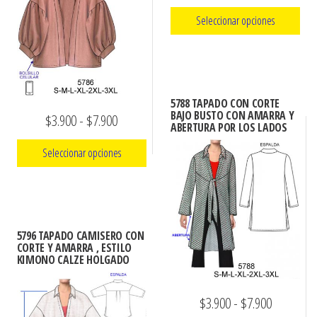
de
se
producto
Seleccionar opciones
precios:
pueden
Este
desde
elegir
producto
en
$3.100
tiene
la
hasta
5788 TAPADO CON CORTE
múltiples
página
BAJO BUSTO CON AMARRA Y
Rango
$
3.900
-
$
7.900
$7.900
ABERTURA POR LOS LADOS
variantes.
de
de
Las
Seleccionar opciones
producto
precios:
opciones
Este
desde
se
producto
$3.900
pueden
tiene
elegir
hasta
5796 TAPADO CAMISERO CON
múltiples
CORTE Y AMARRA , ESTILO
en
$7.900
KIMONO CALZE HOLGADO
variantes.
la
Las
página
Rango
$
3.900
-
$
7.900
opciones
de