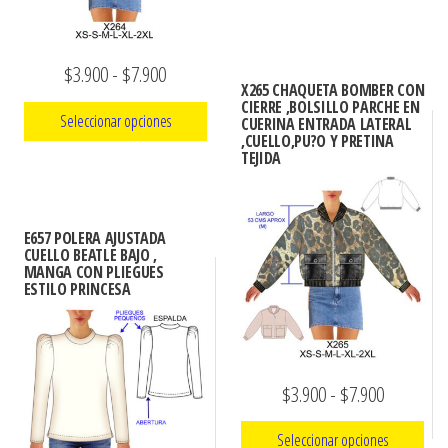
producto
la
Este
desde
página
producto
$3.900
de
Rango
$
3.900
-
$
7.900
tiene
hasta
producto
X265 CHAQUETA BOMBER CON
de
múltiples
CIERRE ,BOLSILLO PARCHE EN
$7.900
Seleccionar opciones
CUERINA ENTRADA LATERAL
variantes.
precios:
,CUELLO,PU?O Y PRETINA
TEJIDA
Las
Este
desde
opciones
producto
$3.900
se
tiene
hasta
E657 POLERA AJUSTADA
pueden
múltiples
CUELLO BEATLE BAJO ,
$7.900
MANGA CON PLIEGUES
elegir
variantes.
ESTILO PRINCESA
en
Las
la
opciones
página
se
de
Rango
$
3.900
-
$
7.900
pueden
producto
elegir
de
Seleccionar opciones