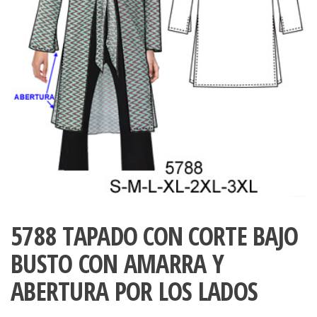
ropa,
accumark , Mol
Graduaciones,
pdf , Moldes A
Ploteo y
Gerber , Santia
Digitalización
accumark,
,www.patrones
Moldes en
pdf, Moldes
Accumark
Gerber,
Santiago-
Chile.
5788 TAPADO CON CORTE BAJO
BUSTO CON AMARRA Y
ABERTURA POR LOS LADOS