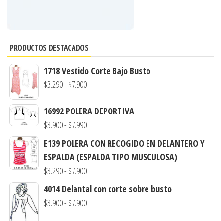
PRODUCTOS DESTACADOS
1718 Vestido Corte Bajo Busto
Rango
$
3.290
-
$
7.900
de
16992 POLERA DEPORTIVA
precios:
Rango
$
3.900
-
$
7.990
desde
de
$3.290
E139 POLERA CON RECOGIDO EN DELANTERO Y
precios:
hasta
ESPALDA (ESPALDA TIPO MUSCULOSA)
desde
$7.900
Rango
$
3.290
-
$
7.900
$3.900
de
4014 Delantal con corte sobre busto
hasta
precios:
Rango
$
3.900
-
$
7.900
$7.990
desde
de