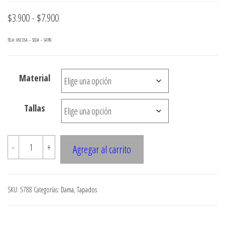
Rango
$
3.900
-
$
7.900
de
TELA: VISCOSA – SEDA – SATIN
precios:
desde
Material
$3.900
hasta
Tallas
$7.900
5788
-
+
Agregar al carrito
TAPADO
CON
CORTE
SKU:
5788
Categorías:
Dama
,
Tapados
BAJO
BUSTO