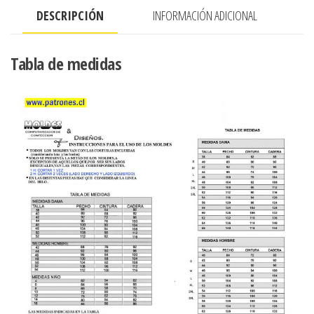
CON
DESCRIPCIÓN
INFORMACIÓN ADICIONAL
AMARRA
Y
ABERTURA
Tabla de medidas
POR
LOS
LADOS
cantidad