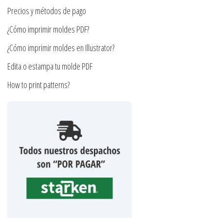
página
la
Precios y métodos de pago
de
página
¿Cómo imprimir moldes PDF?
producto
de
producto
¿Cómo imprimir moldes en Illustrator?
Edita o estampa tu molde PDF
How to print patterns?