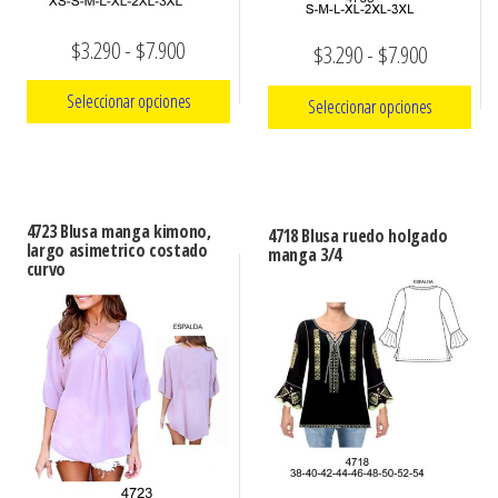
Rango
$
3.290
-
$
7.900
Rango
$
3.290
-
$
7.900
de
de
Seleccionar opciones
Seleccionar opciones
precios:
precios:
Este
desde
Este
desde
producto
producto
$3.290
$3.290
tiene
tiene
hasta
4723 Blusa manga kimono,
hasta
4718 Blusa ruedo holgado
múltiples
largo asimetrico costado
múltiples
manga 3/4
$7.900
curvo
$7.900
variantes.
variantes.
Las
Las
opciones
opciones
se
se
pueden
pueden
elegir
elegir
en
en
la