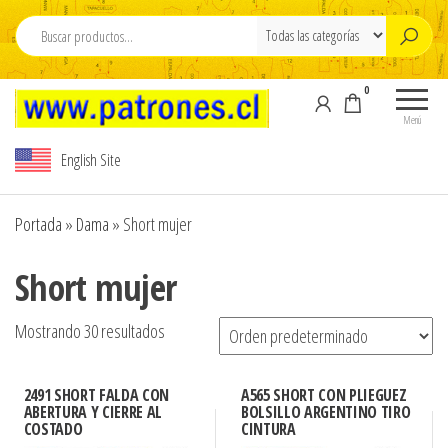
Saltar
al
contenido
0
Moldes Para
Moldes para
Confeccion , M
Confección,
Menú
Moldes para
para ropa , Pdf
English Site
ropa, Pdf
Patterns , sew
Patterns,
patterns PDF
sewing
Portada
»
Dama
»
Short mujer
patterns , pdf
,www.pdfpatte
sewing
,Modelista , M
Short mujer
patterns
carton cortado 
design,
Tallajes o esca
Modelista ,
Mostrando 30 resultados
Tallajes o
carton ,Tizados 
escalados en
Escalados de r
carton ,
2491 SHORT FALDA CON
A565 SHORT CON PLIEGUEZ
,Graduaciones ,
Tizados ,
ABERTURA Y CIERRE AL
BOLSILLO ARGENTINO TIRO
COSTADO
CINTURA
y Digitalizacion
Escalados de