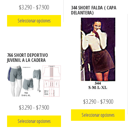
tiene
la
Rango
$
3.290
-
$
7.900
hasta
344 SHORT FALDA ( CAPA
múltiples
página
DELANTERA)
de
$7.900
variantes.
de
Seleccionar opciones
precios:
Las
producto
Este
desde
opciones
producto
$3.290
se
tiene
pueden
hasta
766 SHORT DEPORTIVO
múltiples
JUVENIL A LA CADERA
elegir
$7.900
variantes.
en
Las
la
opciones
página
se
de
Rango
$
3.290
-
$
7.900
pueden
producto
Rango
$
3.290
-
$
7.900
elegir
de
Seleccionar opciones
de
en
precios:
Seleccionar opciones
la
precios:
Este
desde