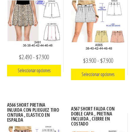
ropa,
accumark , Mol
Graduaciones,
pdf , Moldes A
Ploteo y
Gerber , Santia
Digitalización
accumark,
,www.patrones
Moldes en
pdf, Moldes
Accumark
Gerber,
Rango
$
2.490
-
$
7.900
Rango
$
3.900
-
$
7.900
Santiago-
de
Chile.
de
Seleccionar opciones
Seleccionar opciones
precios:
precios:
Este
desde
Este
desde
producto
$2.490
producto
$3.900
tiene
hasta
tiene
A566 SHORT PRETINA
hasta
A567 SHORT FALDA CON
múltiples
INLUIDA CON PLIEGUEZ TIRO
múltiples
DOBLE CAPA , PRETINA
$7.900
CINTURA , ELASTICO EN
variantes.
$7.900
INCLUIDA , CIERRE EN
ESPALDA
variantes.
COSTADO
Las
Las