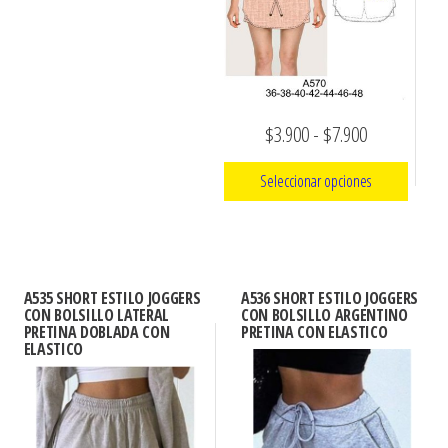
se
se
pueden
pueden
elegir
elegir
en
en
la
Rango
$
3.900
-
$
7.900
la
página
de
página
Seleccionar opciones
de
de
precios:
producto
producto
Este
desde
producto
$3.900
tiene
hasta
A535 SHORT ESTILO JOGGERS
A536 SHORT ESTILO JOGGERS
múltiples
CON BOLSILLO LATERAL
CON BOLSILLO ARGENTINO
$7.900
PRETINA DOBLADA CON
PRETINA CON ELASTICO
variantes.
ELASTICO
Las
opciones
se