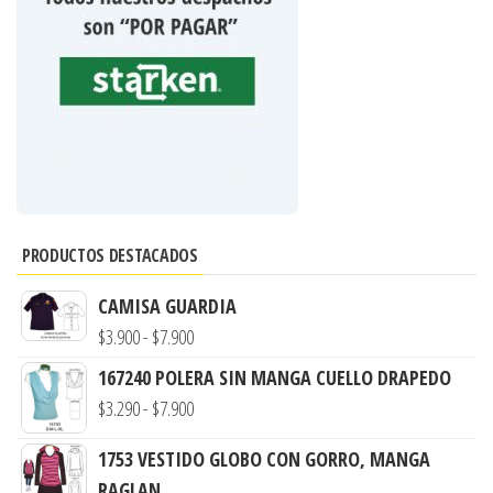
PRODUCTOS DESTACADOS
CAMISA GUARDIA
Rango
$
3.900
-
$
7.900
de
167240 POLERA SIN MANGA CUELLO DRAPEDO
precios:
Rango
$
3.290
-
$
7.900
desde
de
1753 VESTIDO GLOBO CON GORRO, MANGA
$3.900
precios:
RAGLAN
hasta