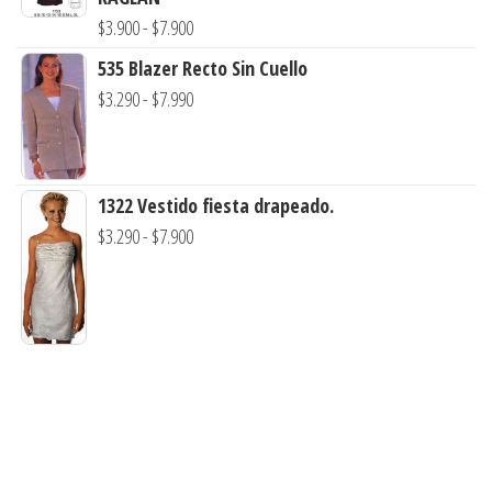
desde
Rango
$
3.900
-
$
7.900
$7.900
$3.290
de
535 Blazer Recto Sin Cuello
hasta
precios:
Rango
$
3.290
-
$
7.990
$7.900
desde
de
$3.900
precios:
hasta
desde
1322 Vestido fiesta drapeado.
$7.900
$3.290
Rango
$
3.290
-
$
7.900
hasta
de
$7.990
precios:
desde
$3.290
hasta
$7.900