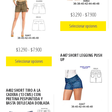
pueden
opciones
elegir
se
Rango
$
3.290
-
$
7.900
en
pueden
de
la
elegir
Seleccionar opciones
precios:
página
en
Este
de
desde
la
producto
producto
página
$3.290
Rango
$
3.290
-
$
7.900
tiene
de
hasta
A447 SHORT LEGGING PUSH
de
múltiples
UP
producto
Seleccionar opciones
$7.900
precios:
variantes.
Las
Este
desde
opciones
producto
$3.290
se
tiene
hasta
A402 SHORT TIRO A LA
pueden
múltiples
CADERA (13 CMS) CON
$7.900
PRETINA PESPUNTEDA Y
elegir
variantes.
BASTA DEFLECADA DOBLADA
en
Las