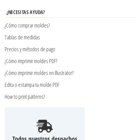
opciones
se
¿NECESITAS AYUDA?
pueden
¿Cómo comprar moldes?
elegir
en
Tablas de medidas
la
Precios y métodos de pago
página
¿Cómo imprimir moldes PDF?
de
producto
¿Cómo imprimir moldes en Illustrator?
Edita o estampa tu molde PDF
How to print patterns?