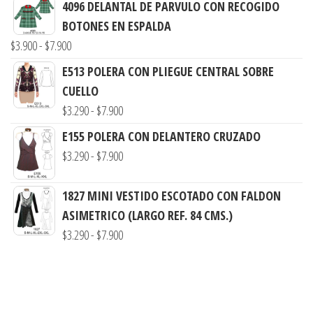
precios:
4096 DELANTAL DE PARVULO CON RECOGIDO
desde
BOTONES EN ESPALDA
$3.290
Rango
$
3.900
-
$
7.900
hasta
de
E513 POLERA CON PLIEGUE CENTRAL SOBRE
$7.900
precios:
CUELLO
desde
Rango
$
3.290
-
$
7.900
$3.900
de
E155 POLERA CON DELANTERO CRUZADO
hasta
precios:
Rango
$
3.290
-
$
7.900
$7.900
desde
de
$3.290
precios:
1827 MINI VESTIDO ESCOTADO CON FALDON
hasta
desde
ASIMETRICO (LARGO REF. 84 CMS.)
$7.900
$3.290
Rango
$
3.290
-
$
7.900
hasta
de
$7.900
precios:
desde
$3.290