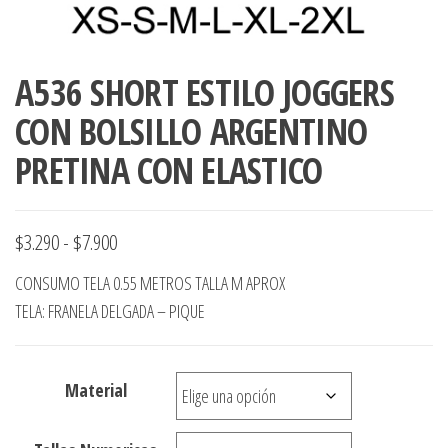
A536 SHORT ESTILO JOGGERS
CON BOLSILLO ARGENTINO
PRETINA CON ELASTICO
Rango
$
3.290
-
$
7.900
de
CONSUMO TELA 0.55 METROS TALLA M APROX
precios:
TELA: FRANELA DELGADA – PIQUE
desde
$3.290
Material
hasta
$7.900