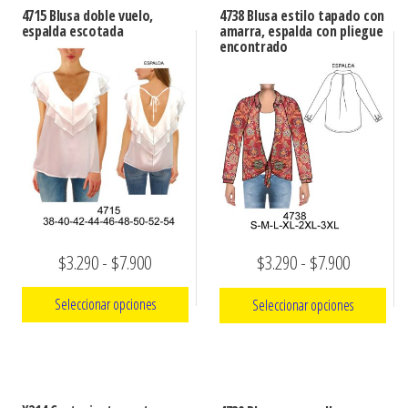
4715 Blusa doble vuelo,
4738 Blusa estilo tapado con
espalda escotada
amarra, espalda con pliegue
encontrado
Rango
Rango
$
3.290
-
$
7.900
$
3.290
-
$
7.900
de
de
Seleccionar opciones
Seleccionar opciones
precios:
precios:
Este
Este
desde
desde
producto
producto
$3.290
$3.290
tiene
tiene