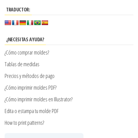
variantes.
múltiples
$7.900
Las
TRADUCTOR:
variantes.
opciones
Las
se
opciones
pueden
se
¿NECESITAS AYUDA?
elegir
pueden
¿Cómo comprar moldes?
en
elegir
la
en
Tablas de medidas
página
la
Precios y métodos de pago
de
página
producto
¿Cómo imprimir moldes PDF?
de
producto
¿Cómo imprimir moldes en Illustrator?
Edita o estampa tu molde PDF
How to print patterns?