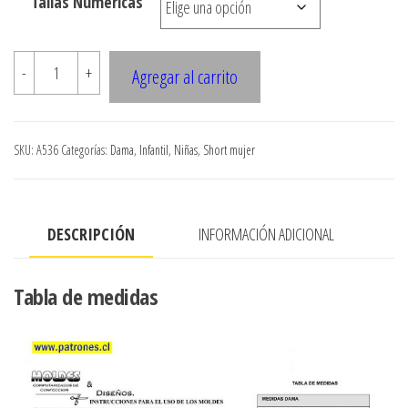
Tallas Numericas
A536
-
+
Agregar al carrito
SHORT
ESTILO
JOGGERS
SKU:
A536
Categorías:
Dama
,
Infantil
,
Niñas
,
Short mujer
CON
BOLSILLO
ARGENTINO
DESCRIPCIÓN
INFORMACIÓN ADICIONAL
PRETINA
CON
ELASTICO
Tabla de medidas
cantidad