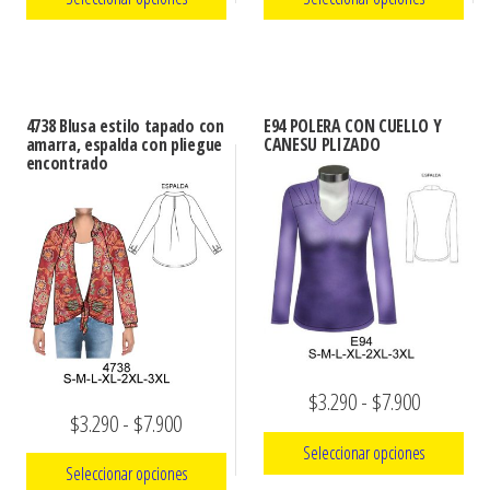
precios:
precios:
Este
Este
desde
desde
producto
producto
$3.290
$3.290
tiene
tiene
hasta
hasta
4738 Blusa estilo tapado con
E94 POLERA CON CUELLO Y
múltiples
múltiples
amarra, espalda con pliegue
CANESU PLIZADO
$7.900
$7.900
encontrado
variantes.
variantes.
Las
Las
opciones
opciones
se
se
pueden
pueden
elegir
elegir
en
en
la
la
Rango
$
3.290
-
$
7.900
página
página
Rango
$
3.290
-
$
7.900
de
de
de
Seleccionar opciones
de
precios:
Seleccionar opciones
producto
producto