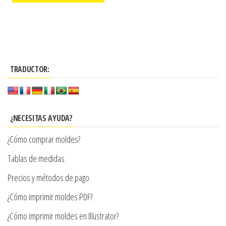
precios:
Este
desde
Este
desde
producto
$3.290
producto
$3.290
tiene
hasta
tiene
múltiples
hasta
$7.900
múltiples
variantes.
$7.900
TRADUCTOR:
variantes.
Las
Las
opciones
opciones
se
se
¿NECESITAS AYUDA?
pueden
pueden
elegir
¿Cómo comprar moldes?
elegir
en
en
Tablas de medidas
la
la
página
Precios y métodos de pago
página
de
¿Cómo imprimir moldes PDF?
de
producto
producto
¿Cómo imprimir moldes en Illustrator?