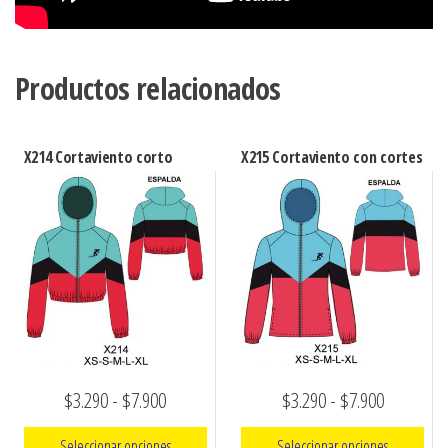
Productos relacionados
X214 Cortaviento corto
X215 Cortaviento con cortes
Rango
Rango
$
3.290
-
$
7.900
$
3.290
-
$
7.900
de
de
Seleccionar opciones
Seleccionar opciones