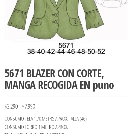
ropa,
accumark , Mol
Graduaciones,
pdf , Moldes A
Ploteo y
Gerber , Santia
Digitalización
accumark,
,www.patrones
Moldes en
pdf, Moldes
Accumark
Gerber,
Santiago-
Chile.
5671 BLAZER CON CORTE,
MANGA RECOGIDA EN puno
Rango
$
3.290
-
$
7.990
de
CONSUMO TELA 1.70 METRS APROX. TALLA (46)
precios:
CONSUMO FORRO 1 METRO APROX.