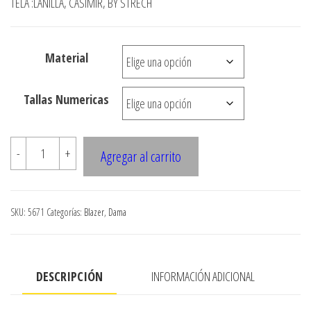
desde
TELA :LANILLA, CASIMIR, BY STRECH
$3.290
hasta
Material
$7.990
Tallas Numericas
5671
-
+
Agregar al carrito
BLAZER
CON
CORTE,
SKU:
5671
Categorías:
Blazer
,
Dama
MANGA
RECOGIDA
EN
DESCRIPCIÓN
INFORMACIÓN ADICIONAL
puno
cantidad