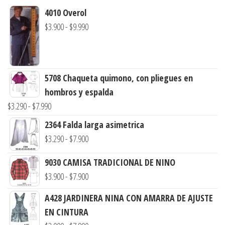
4010 Overol
Rango
$
3.900
-
$
9.990
de
precios:
desde
5708 Chaqueta quimono, con pliegues en
$3.900
hombros y espalda
hasta
Rango
$
3.290
-
$
7.990
$9.990
de
2364 Falda larga asimetrica
precios:
Rango
$
3.290
-
$
7.900
desde
de
$3.290
9030 CAMISA TRADICIONAL DE NINO
precios:
Rango
hasta
$
3.900
-
$
7.900
desde
de
$7.990
$3.290
A428 JARDINERA NINA CON AMARRA DE AJUSTE
precios:
hasta
EN CINTURA
desde
$7.900