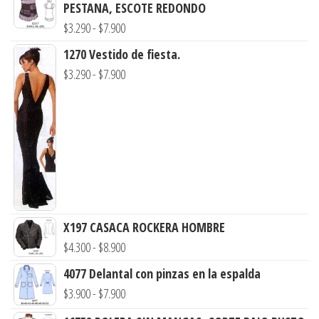
PESTANA, ESCOTE REDONDO
Rango
$
3.290
-
$
7.900
de
1270 Vestido de fiesta.
precios:
Rango
$
3.290
-
$
7.900
desde
de
$3.290
precios:
hasta
desde
$7.900
$3.290
hasta
$7.900
X197 CASACA ROCKERA HOMBRE
Rango
$
4.300
-
$
8.900
de
4077 Delantal con pinzas en la espalda
precios:
Rango
$
3.900
-
$
7.900
desde
de