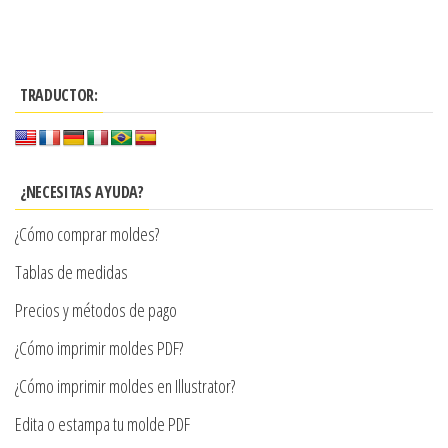
producto
$3.290
producto
$3.290
tiene
hasta
tiene
hasta
múltiples
múltiples
$7.900
variantes.
$7.900
TRADUCTOR:
variantes.
Las
Las
opciones
opciones
se
se
¿NECESITAS AYUDA?
pueden
pueden
elegir
¿Cómo comprar moldes?
elegir
en
en
Tablas de medidas
la
la
Precios y métodos de pago
página
página
de
¿Cómo imprimir moldes PDF?
de
producto
producto
¿Cómo imprimir moldes en Illustrator?
Edita o estampa tu molde PDF