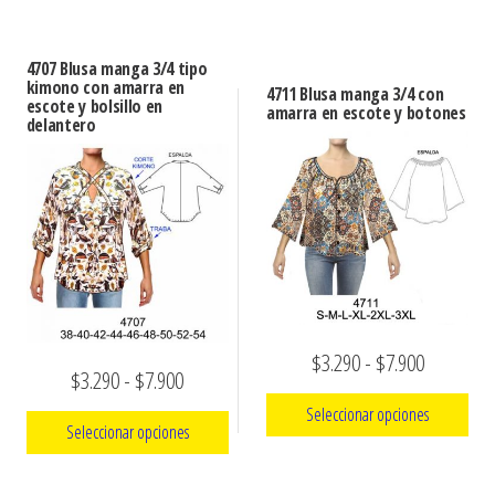
Este
desde
producto
$3.290
producto
tiene
$3.290
hasta
4707 Blusa manga 3/4 tipo
tiene
múltiples
kimono con amarra en
hasta
4711 Blusa manga 3/4 con
$7.900
escote y bolsillo en
múltiples
amarra en escote y botones
variantes.
delantero
$7.900
variantes.
Las
Las
opciones
opciones
se
se
pueden
pueden
elegir
elegir
en
en
la
la
Rango
$
3.290
-
$
7.900
página
Rango
$
3.290
-
$
7.900
página
de
de
de
Seleccionar opciones
de
producto
precios:
Seleccionar opciones
precios:
producto
Este
desde
Este
desde