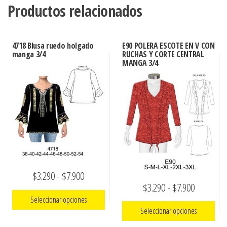
Productos relacionados
4718 Blusa ruedo holgado
E90 POLERA ESCOTE EN V CON
manga 3/4
RUCHAS Y CORTE CENTRAL
MANGA 3/4
Rango
$
3.290
-
$
7.900
Rango
$
3.290
-
$
7.900
de
Seleccionar opciones
de
precios:
Seleccionar opciones
precios:
Este
desde