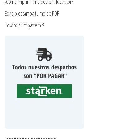
producto
¿Cómo imprimir moldes en Illustrator?
Edita o estampa tu molde PDF
How to print patterns?