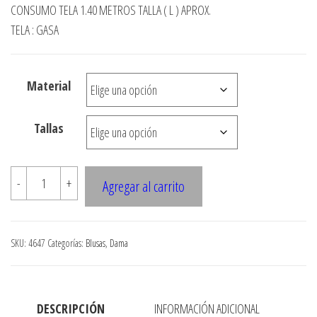
de
CONSUMO TELA 1.40 METROS TALLA ( L ) APROX.
precios:
TELA : GASA
desde
$3.290
Material
hasta
$7.900
Tallas
4647
-
+
Agregar al carrito
Peto
3
capas
SKU:
4647
Categorías:
Blusas
,
Dama
cantidad
DESCRIPCIÓN
INFORMACIÓN ADICIONAL