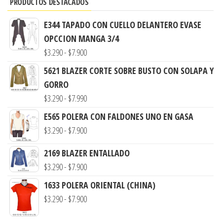
PRODUCTOS DESTACADOS
E344 TAPADO CON CUELLO DELANTERO EVASE
OPCCION MANGA 3/4
Rango
$
3.290
-
$
7.900
de
5621 BLAZER CORTE SOBRE BUSTO CON SOLAPA Y
precios:
GORRO
desde
Rango
$
3.290
-
$
7.990
$3.290
de
E565 POLERA CON FALDONES UNO EN GASA
hasta
precios:
Rango
$
3.290
-
$
7.900
$7.900
desde
de
2169 BLAZER ENTALLADO
$3.290
precios:
Rango
$
3.290
-
$
7.900
hasta
desde
de
$7.990
1633 POLERA ORIENTAL (CHINA)
$3.290
precios:
Rango
$
3.290
-
$
7.900
hasta
desde
de
$7.900