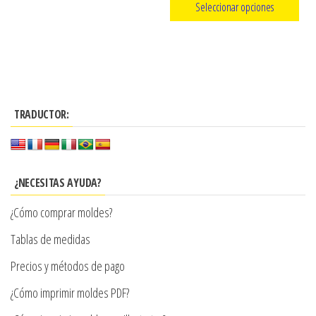
Seleccionar opciones
producto
precios:
Este
desde
producto
$3.290
tiene
hasta
múltiples
$7.900
TRADUCTOR:
variantes.
Las
opciones
se
¿NECESITAS AYUDA?
pueden
¿Cómo comprar moldes?
elegir
en
Tablas de medidas
la
Precios y métodos de pago
página
¿Cómo imprimir moldes PDF?
de