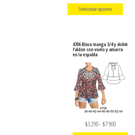
la
de
de
página
Seleccionar opciones
producto
precios:
de
Este
desde
producto
producto
$3.290
tiene
hasta
4706 Blusa manga 3/4 y doble
múltiples
faldon con vuelo y amarra
$7.900
en la espalda
variantes.
Las
opciones
se
pueden
elegir
en
la
Rango
$
3.290
-
$
7.900
página
de
de