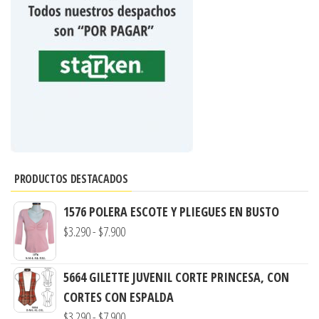
PRODUCTOS DESTACADOS
1576 POLERA ESCOTE Y PLIEGUES EN BUSTO
Rango
$
3.290
-
$
7.900
de
precios:
5664 GILETTE JUVENIL CORTE PRINCESA, CON
desde
CORTES CON ESPALDA
$3.290
Rango
$
3.290
-
$
7.900