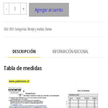
$7.900
805
-
+
Agregar al carrito
Body
sin
mangas
SKU:
805
Categorías:
Bodys y mallas
,
Dama
cantidad
DESCRIPCIÓN
INFORMACIÓN ADICIONAL
Tabla de medidas