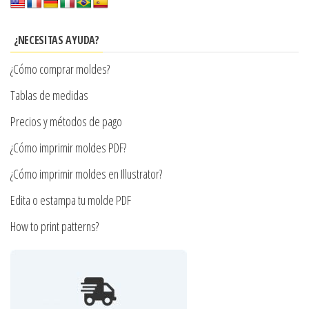
opciones
se
¿NECESITAS AYUDA?
pueden
¿Cómo comprar moldes?
elegir
en
Tablas de medidas
la
Precios y métodos de pago
página
¿Cómo imprimir moldes PDF?
de
producto
¿Cómo imprimir moldes en Illustrator?
Edita o estampa tu molde PDF
How to print patterns?