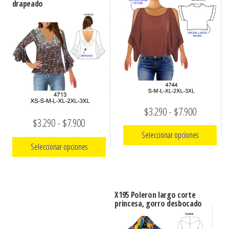
drapeado
Rango
$
3.290
-
$
7.900
Rango
$
3.290
-
$
7.900
de
Seleccionar opciones
de
precios:
Seleccionar opciones
precios:
Este
desde
Este
desde
producto
$3.290
producto
tiene
$3.290
hasta
X195 Poleron largo corte
tiene
múltiples
princesa, gorro desbocado
hasta
$7.900
múltiples
variantes.
$7.900
variantes.