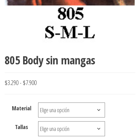
805 Body sin mangas
Rango
$
3.290
-
$
7.900
de
precios:
Material
desde
$3.290
Tallas
hasta