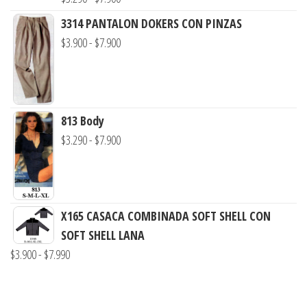
hasta
de
3314 PANTALON DOKERS CON PINZAS
$7.900
precios:
Rango
$
3.900
-
$
7.900
desde
de
$3.290
precios:
hasta
desde
$7.900
$3.900
813 Body
hasta
Rango
$
3.290
-
$
7.900
$7.900
de
precios:
desde
$3.290
X165 CASACA COMBINADA SOFT SHELL CON
hasta
SOFT SHELL LANA
Rango
$7.900
$
3.900
-
$
7.990
de
precios: