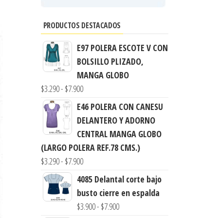
PRODUCTOS DESTACADOS
E97 POLERA ESCOTE V CON
BOLSILLO PLIZADO,
MANGA GLOBO
Rango
$
3.290
-
$
7.900
de
E46 POLERA CON CANESU
precios:
DELANTERO Y ADORNO
desde
CENTRAL MANGA GLOBO
$3.290
(LARGO POLERA REF.78 CMS.)
hasta
Rango
$
3.290
-
$
7.900
$7.900
de
4085 Delantal corte bajo
precios:
busto cierre en espalda
desde
Rango
$
3.900
-
$
7.900
$3.290