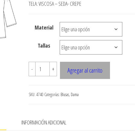
precios:
TELA: VISCOSA – SEDA- CREPE
desde
$3.290
Material
hasta
$7.900
Tallas
4740
-
+
Agregar al carrito
Blusa
escote
"V"
SKU:
4740
Categorías:
Blusas
,
Dama
con
amarra,
recogido
N
INFORMACIÓN ADICIONAL
en
delantero