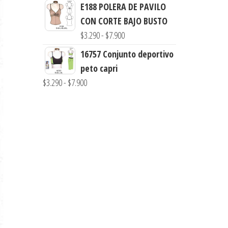
de
E188 POLERA DE PAVILO
hasta
precios:
CON CORTE BAJO BUSTO
$7.900
desde
Rango
$
3.290
-
$
7.900
$3.900
de
16757 Conjunto deportivo
hasta
precios:
peto capri
$7.900
desde
Rango
$
3.290
-
$
7.900
$3.290
de
hasta
precios:
$7.900
desde
$3.290
hasta
$7.900