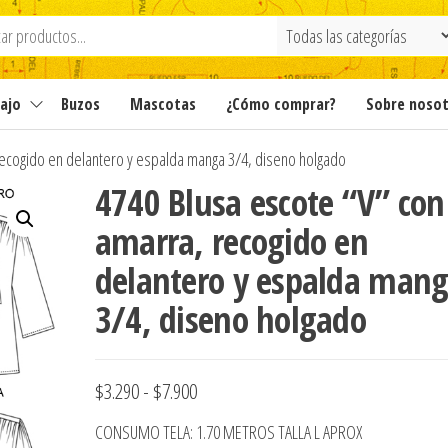
ajo
Buzos
Mascotas
¿Cómo comprar?
Sobre noso
recogido en delantero y espalda manga 3/4, diseno holgado
4740 Blusa escote “V” con
amarra, recogido en
delantero y espalda man
3/4, diseno holgado
Rango
$
3.290
-
$
7.900
de
CONSUMO TELA: 1.70 METROS TALLA L APROX