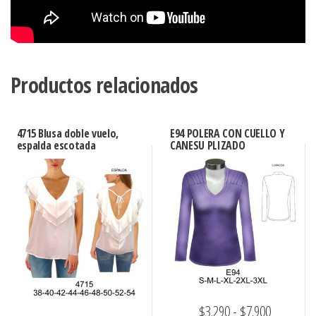
Productos relacionados
4715 Blusa doble vuelo,
E94 POLERA CON CUELLO Y
espalda escotada
CANESU PLIZADO
Rango
$
3.290
-
$
7.900