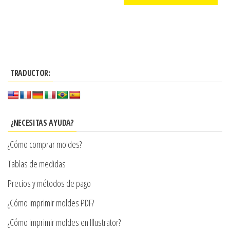
precios:
Este
desde
producto
$3.290
tiene
hasta
múltiples
$7.900
TRADUCTOR:
variantes.
Las
opciones
se
¿NECESITAS AYUDA?
pueden
¿Cómo comprar moldes?
elegir
en
Tablas de medidas
la
Precios y métodos de pago
página
¿Cómo imprimir moldes PDF?
de
producto
¿Cómo imprimir moldes en Illustrator?