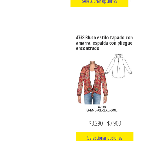
Seleccionar opciones
de
precios:
de
producto
Este
producto
desde
producto
$3.290
tiene
hasta
4738 Blusa estilo tapado con
múltiples
amarra, espalda con pliegue
$7.900
encontrado
variantes.
Las
opciones
se
pueden
elegir
en
la
página
Rango
$
3.290
-
$
7.900
de
de
Seleccionar opciones
producto