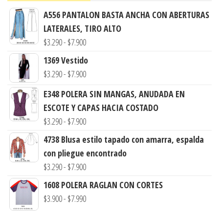
A556 PANTALON BASTA ANCHA CON ABERTURAS
LATERALES, TIRO ALTO
Rango
$
3.290
-
$
7.900
de
1369 Vestido
precios:
Rango
$
3.290
-
$
7.900
desde
de
E348 POLERA SIN MANGAS, ANUDADA EN
$3.290
precios:
ESCOTE Y CAPAS HACIA COSTADO
hasta
desde
Rango
$
3.290
-
$
7.900
$7.900
$3.290
de
4738 Blusa estilo tapado con amarra, espalda
hasta
precios:
con pliegue encontrado
$7.900
desde
Rango
$
3.290
-
$
7.900
$3.290
de
1608 POLERA RAGLAN CON CORTES
hasta
precios:
Rango
$
3.900
-
$
7.990
$7.900
desde
de