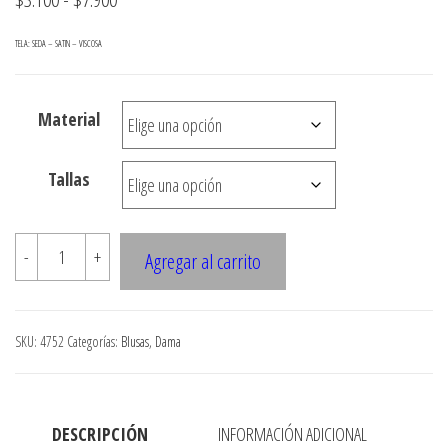
de
TELA: SEDA – SATIN – VISCOSA
precios:
desde
Material
$3.100
hasta
Tallas
$7.900
4752
-
+
Agregar al carrito
BLUSA
ASIMETRICA,
RUEDO
SKU:
4752
Categorías:
Blusas
,
Dama
EVASE
CON
TIRANTE
DESCRIPCIÓN
INFORMACIÓN ADICIONAL
ANCHO