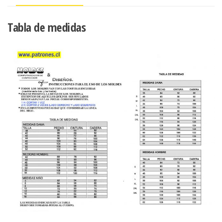
DE
3CM.
Tabla de medidas
cantidad