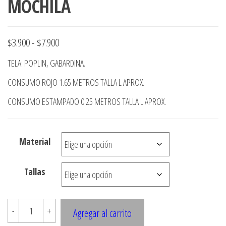
MOCHILA
Rango
$
3.900
-
$
7.900
de
TELA: POPLIN, GABARDINA.
precios:
CONSUMO ROJO 1.65 METROS TALLA L APROX.
desde
CONSUMO ESTAMPADO 0.25 METROS TALLA L APROX.
$3.900
hasta
$7.900
Material
Tallas
MOCHILA
-
+
Agregar al carrito
cantidad