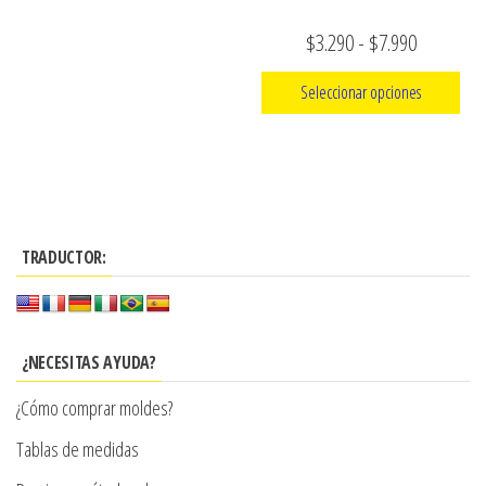
en
la
Rango
$
3.290
-
$
7.990
página
de
Seleccionar opciones
de
precios:
producto
Este
desde
producto
$3.290
tiene
hasta
múltiples
$7.990
TRADUCTOR:
variantes.
Las
opciones
se
¿NECESITAS AYUDA?
pueden
¿Cómo comprar moldes?
elegir
en
Tablas de medidas
la