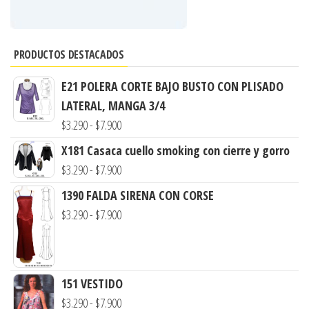
PRODUCTOS DESTACADOS
E21 POLERA CORTE BAJO BUSTO CON PLISADO
LATERAL, MANGA 3/4
Rango
$
3.290
-
$
7.900
de
X181 Casaca cuello smoking con cierre y gorro
precios:
Rango
$
3.290
-
$
7.900
desde
de
1390 FALDA SIRENA CON CORSE
$3.290
precios:
Rango
$
3.290
-
$
7.900
hasta
desde
de
$7.900
$3.290
precios:
hasta
desde
151 VESTIDO
$7.900
$3.290
Rango
$
3.290
-
$
7.900