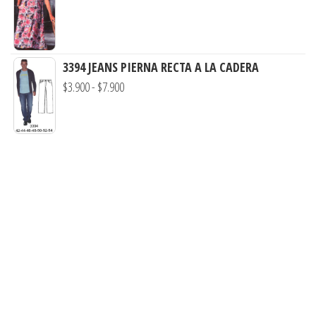
hasta
de
$7.900
precios:
desde
3394 JEANS PIERNA RECTA A LA CADERA
$3.290
Rango
$
3.900
-
$
7.900
hasta
de
$7.900
precios:
desde
$3.900
hasta
$7.900