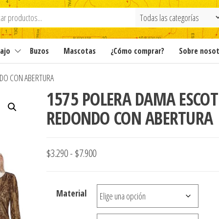
ajo
Buzos
Mascotas
¿Cómo comprar?
Sobre noso
NDO CON ABERTURA
1575 POLERA DAMA ESCOT
REDONDO CON ABERTURA
Rango
$
3.290
-
$
7.900
de
precios:
Material
desde
$3.290