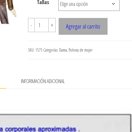
Tallas
hasta
$7.900
1575
-
+
Agregar al carrito
POLERA
DAMA
ESCOTE
SKU:
1575
Categorías:
Dama
,
Poleras de mujer
REDONDO
CON
ABERTURA
cantidad
N
INFORMACIÓN ADICIONAL