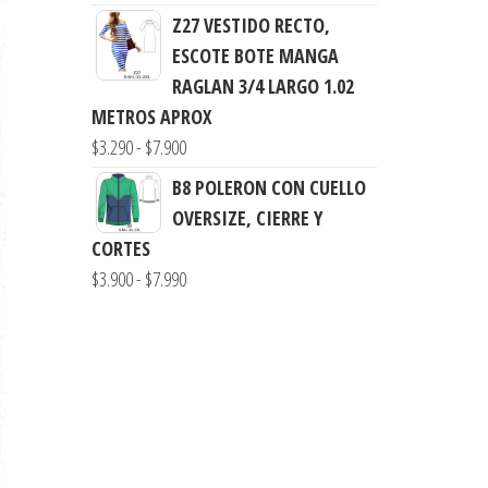
de
$7.900
Z27 VESTIDO RECTO,
precios:
ESCOTE BOTE MANGA
desde
RAGLAN 3/4 LARGO 1.02
$3.290
METROS APROX
hasta
Rango
$
3.290
-
$
7.900
$7.900
de
B8 POLERON CON CUELLO
precios:
OVERSIZE, CIERRE Y
desde
CORTES
$3.290
Rango
$
3.900
-
$
7.990
hasta
de
$7.900
precios:
desde
$3.900
hasta
$7.990