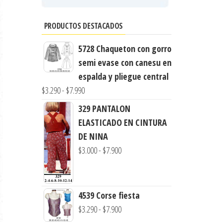
PRODUCTOS DESTACADOS
5728 Chaqueton con gorro
semi evase con canesu en
espalda y pliegue central
Rango
$
3.290
-
$
7.990
de
329 PANTALON
precios:
ELASTICADO EN CINTURA
desde
DE NINA
$3.290
Rango
$
3.000
-
$
7.900
hasta
de
$7.990
precios:
desde
4539 Corse fiesta
$3.000
Rango
$
3.290
-
$
7.900
hasta