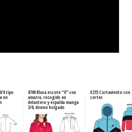
3/4 tipo
4740 Blusa escote “V” con
X215 Cortaviento con
a en
amarra, recogido en
cortes
n
delantero y espalda manga
3/4, diseno holgado