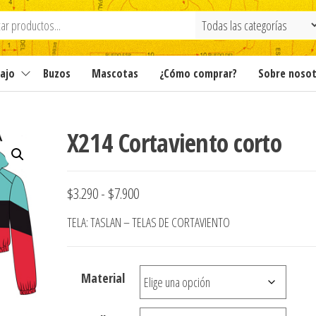
ajo
Buzos
Mascotas
¿Cómo comprar?
Sobre noso
X214 Cortaviento corto
Rango
$
3.290
-
$
7.900
de
TELA: TASLAN – TELAS DE CORTAVIENTO
precios:
desde
Material
$3.290
hasta