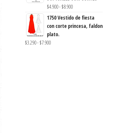
Rango
$
4.900
-
$
8.900
hasta
de
$7.900
1750 Vestido de fiesta
precios:
con corte princesa, faldon
desde
plato.
$4.900
Rango
$
3.290
-
$
7.900
hasta
de
$8.900
precios:
desde
$3.290
hasta
$7.900