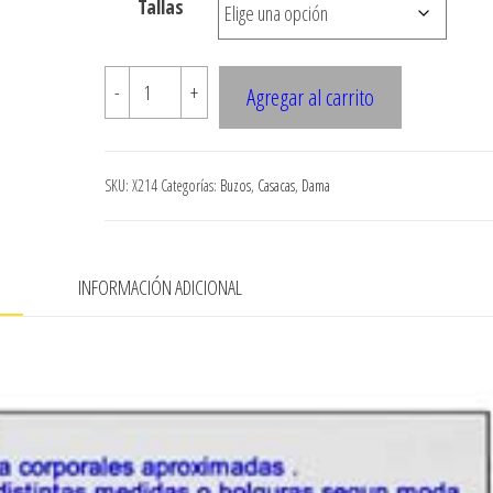
Tallas
$7.900
X214
-
+
Agregar al carrito
Cortaviento
corto
cantidad
SKU:
X214
Categorías:
Buzos
,
Casacas
,
Dama
N
INFORMACIÓN ADICIONAL