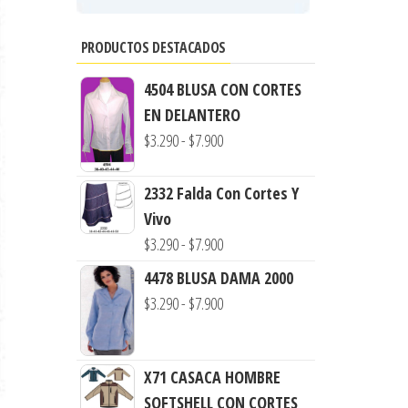
PRODUCTOS DESTACADOS
4504 BLUSA CON CORTES
EN DELANTERO
Rango
$
3.290
-
$
7.900
de
precios:
2332 Falda Con Cortes Y
desde
Vivo
$3.290
Rango
$
3.290
-
$
7.900
hasta
de
4478 BLUSA DAMA 2000
$7.900
precios:
Rango
$
3.290
-
$
7.900
desde
de
$3.290
precios:
hasta
X71 CASACA HOMBRE
desde
$7.900
SOFTSHELL CON CORTES
$3.290