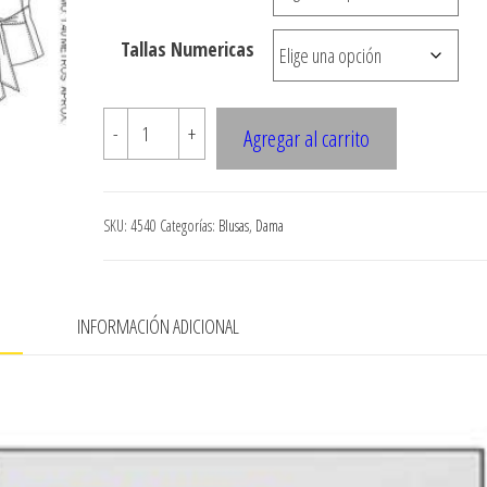
hasta
Tallas Numericas
$7.900
4540
-
+
Agregar al carrito
BLUSA
CRUZADA
CORTE
SKU:
4540
Categorías:
Blusas
,
Dama
BAJO
BUSTO
cantidad
N
INFORMACIÓN ADICIONAL