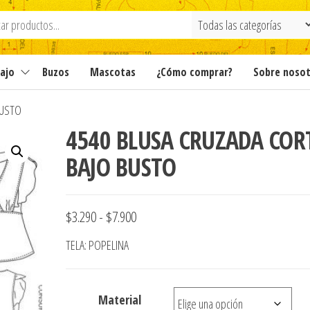
ajo
Buzos
Mascotas
¿Cómo comprar?
Sobre noso
BUSTO
4540 BLUSA CRUZADA COR
BAJO BUSTO
Rango
$
3.290
-
$
7.900
de
TELA: POPELINA
precios:
desde
Material
$3.290