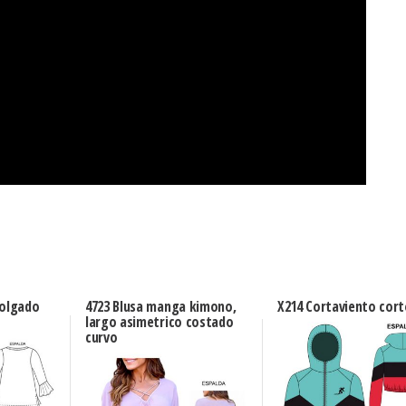
holgado
4723 Blusa manga kimono,
X214 Cortaviento cor
largo asimetrico costado
curvo