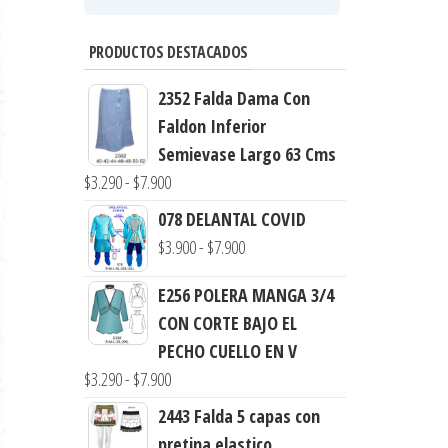
PRODUCTOS DESTACADOS
2352 Falda Dama Con
Faldon Inferior
Semievase Largo 63 Cms
Rango
$
3.290
-
$
7.900
de
078 DELANTAL COVID
precios:
Rango
$
3.900
-
$
7.900
desde
de
$3.290
E256 POLERA MANGA 3/4
precios:
hasta
CON CORTE BAJO EL
desde
$7.900
PECHO CUELLO EN V
$3.900
Rango
$
3.290
-
$
7.900
hasta
de
$7.900
2443 Falda 5 capas con
precios:
pretina elastico