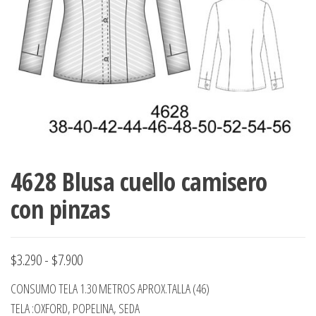
ropa,
accumark , Mol
Graduaciones,
pdf , Moldes A
Ploteo y
Gerber , Santia
Digitalización
accumark,
,www.patrones
Moldes en
pdf, Moldes
Accumark
Gerber,
Santiago-
Chile.
4628 Blusa cuello camisero
con pinzas
Rango
$
3.290
-
$
7.900
de
CONSUMO TELA 1.30 METROS APROX.TALLA (46)
precios:
TELA :OXFORD, POPELINA, SEDA