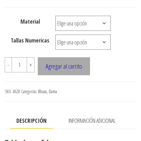
desde
$3.290
Material
hasta
$7.900
Tallas Numericas
4628
-
+
Agregar al carrito
Blusa
cuello
camisero
SKU:
4628
Categorías:
Blusas
,
Dama
con
pinzas
cantidad
DESCRIPCIÓN
INFORMACIÓN ADICIONAL