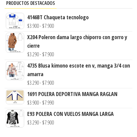
PRODUCTOS DESTACADOS
4146BT Chaqueta tecnologo
Rango
$
3.900
-
$
7.900
de
X204 Poleron dama largo chiporro con gorro y
precios:
cierre
desde
Rango
$
3.290
-
$
7.900
$3.900
de
4735 Blusa kimono escote en v, manga 3/4 con
hasta
precios:
amarra
$7.900
desde
Rango
$
3.290
-
$
7.900
$3.290
de
1691 POLERA DEPORTIVA MANGA RAGLAN
hasta
precios:
Rango
$
3.900
-
$
7.990
$7.900
desde
de
E93 POLERA CON VUELOS MANGA LARGA
$3.290
precios:
Rango
$
3.290
-
$
7.900
hasta
desde
de
$7.900
$3.900