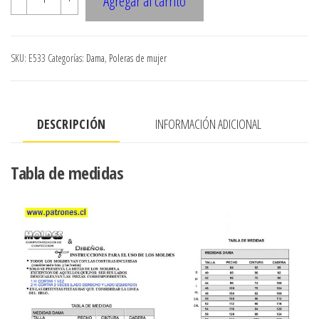
Agregar al carrito
POLERA
TIPO
KIMONO
SKU:
E533
Categorías:
Dama
,
Poleras de mujer
ESCOTADA
ESPALDA
CON
DESCRIPCIÓN
INFORMACIÓN ADICIONAL
APLICACION
EN
GASA,
Tabla de medidas
LARGO
67
CMS
cantidad