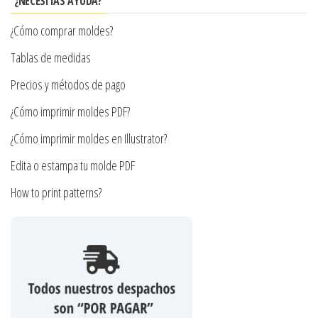
¿NECESITAS AYUDA?
pueden
¿Cómo comprar moldes?
elegir
en
Tablas de medidas
la
Precios y métodos de pago
página
¿Cómo imprimir moldes PDF?
de
producto
¿Cómo imprimir moldes en Illustrator?
Edita o estampa tu molde PDF
How to print patterns?