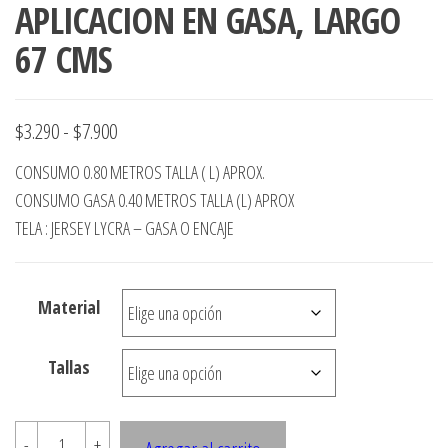
APLICACION EN GASA, LARGO
67 CMS
Rango
$
3.290
-
$
7.900
de
CONSUMO 0.80 METROS TALLA ( L) APROX.
precios:
CONSUMO GASA 0.40 METROS TALLA (L) APROX
desde
TELA : JERSEY LYCRA – GASA O ENCAJE
$3.290
hasta
Material
$7.900
Tallas
E533
-
+