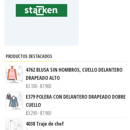
PRODUCTOS DESTACADOS
4762 BLUSA SIN HOMBROS, CUELLO DELANTERO
DRAPEADO ALTO
Rango
$
3.100
-
$
7.900
de
E379 POLERA CON DELANTERO DRAPEADO DOBRE
precios:
CUELLO
desde
Rango
$
3.290
-
$
7.900
$3.100
de
4038 Traje de chef
hasta
precios: