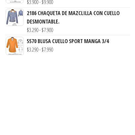
Rango
$
3.900
-
$
9.900
$7.900
desde
de
2186 CHAQUETA DE MAZCLILLA CON CUELLO
$3.290
precios:
DESMONTABLE.
hasta
desde
Rango
$
3.290
-
$
7.900
$7.900
$3.900
de
5570 BLUSA CUELLO SPORT MANGA 3/4
hasta
precios:
Rango
$
3.290
-
$
7.990
$9.900
desde
de
$3.290
precios:
hasta
desde
$7.900
$3.290
hasta
$7.990