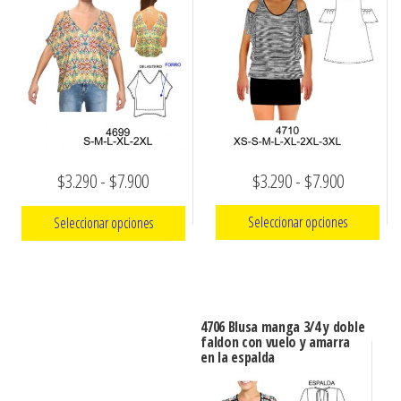
Rango
Rango
$
3.290
-
$
7.900
$
3.290
-
$
7.900
de
de
Seleccionar opciones
Seleccionar opciones
precios:
precios:
Este
Este
desde
desde
producto
producto
$3.290
$3.290
tiene
tiene
hasta
hasta
4706 Blusa manga 3/4 y doble
múltiples
múltiples
faldon con vuelo y amarra
$7.900
$7.900
en la espalda
variantes.
variantes.
Las
Las