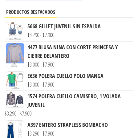
PRODUCTOS DESTACADOS
5668 GILLET JUVENIL SIN ESPALDA
Rango
$
3.290
-
$
7.900
de
4477 BLUSA NINA CON CORTE PRINCESA Y
precios:
CIERRE DELANTERO
desde
Rango
$
3.000
-
$
7.900
$3.290
de
E636 POLERA CUELLO POLO MANGA
hasta
precios:
Rango
$
3.000
-
$
7.900
$7.900
desde
de
1574 POLERA CUELLO CAMISERO, 1 VOLADA
$3.000
precios:
JUVENIL
hasta
desde
Rango
$
3.290
-
$
7.900
$7.900
$3.000
de
A397 ENTERO STRAPLESS BOMBACHO
hasta
precios:
Rango
$
3.290
-
$
7.900
$7.900