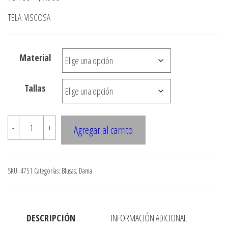
de
TELA: VISCOSA
precios:
desde
Material
$3.100
hasta
Tallas
$7.900
4751
-
+
Agregar al carrito
BLUSA
CUELLO
REDONDO
SKU:
4751
Categorías:
Blusas
,
Dama
MANGA
GLOBO
cantidad
DESCRIPCIÓN
INFORMACIÓN ADICIONAL