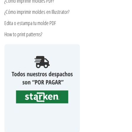
¿Cómo imprimir moldes PDF?
de
producto
¿Cómo imprimir moldes en Illustrator?
Edita o estampa tu molde PDF
How to print patterns?