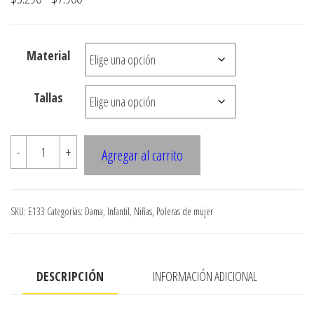
de
precios:
Material
desde
$3.290
Tallas
hasta
$7.900
E133
-
+
Agregar al carrito
POLERA
CON
MANGA
SKU:
E133
Categorías:
Dama
,
Infantil
,
Niñas
,
Poleras de mujer
PESTANA
cantidad
DESCRIPCIÓN
INFORMACIÓN ADICIONAL