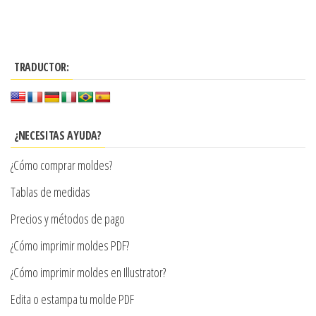
producto
$3.290
tiene
hasta
múltiples
$7.900
TRADUCTOR:
variantes.
Las
opciones
se
¿NECESITAS AYUDA?
pueden
¿Cómo comprar moldes?
elegir
en
Tablas de medidas
la
Precios y métodos de pago
página
¿Cómo imprimir moldes PDF?
de
producto
¿Cómo imprimir moldes en Illustrator?
Edita o estampa tu molde PDF