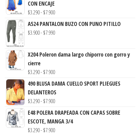
CON ENCAJE
Rango
$
3.290
-
$
7.900
de
A524 PANTALON BUZO CON PUNO PITILLO
precios:
Rango
$
3.900
-
$
7.990
desde
de
$3.290
precios:
X204 Poleron dama largo chiporro con gorro y
hasta
desde
cierre
$7.900
$3.900
Rango
$
3.290
-
$
7.900
hasta
de
490 BLUSA DAMA CUELLO SPORT PLIEGUES
$7.990
precios:
DELANTEROS
desde
Rango
$
3.290
-
$
7.900
$3.290
de
E48 POLERA DRAPEADA CON CAPAS SOBRE
hasta
precios:
ESCOTE, MANGA 3/4
$7.900
desde
Rango
$
3.290
-
$
7.900
$3.290
de