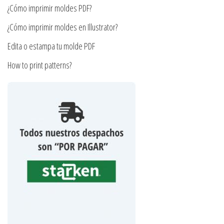
de
¿Cómo imprimir moldes PDF?
de
producto
producto
¿Cómo imprimir moldes en Illustrator?
Edita o estampa tu molde PDF
How to print patterns?