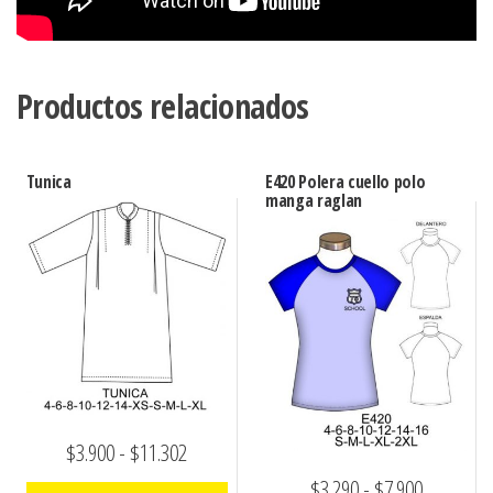
Productos relacionados
Tunica
E420 Polera cuello polo
manga raglan
Rango
$
3.900
-
$
11.302
de
Rango
$
3.290
-
$
7.900