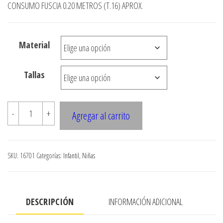
CONSUMO FUSCIA 0.20 METROS (T.16) APROX.
$3.000
hasta
$7.900
Material
Tallas
16701
-
+
Agregar al carrito
POLERA
NINA
ASIMETRICA
SKU:
16701
Categorías:
Infantil
,
Niñas
MANGA
CORTA
cantidad
DESCRIPCIÓN
INFORMACIÓN ADICIONAL