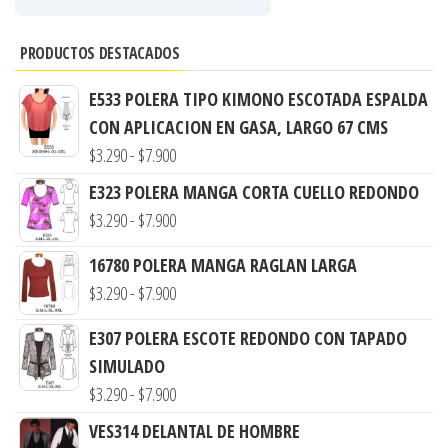
PRODUCTOS DESTACADOS
E533 POLERA TIPO KIMONO ESCOTADA ESPALDA
CON APLICACION EN GASA, LARGO 67 CMS
Rango
$
3.290
-
$
7.900
de
E323 POLERA MANGA CORTA CUELLO REDONDO
precios:
Rango
$
3.290
-
$
7.900
desde
de
16780 POLERA MANGA RAGLAN LARGA
$3.290
precios:
Rango
$
3.290
-
$
7.900
hasta
desde
de
$7.900
$3.290
E307 POLERA ESCOTE REDONDO CON TAPADO
precios:
hasta
SIMULADO
desde
$7.900
Rango
$
3.290
-
$
7.900
$3.290
de
VES314 DELANTAL DE HOMBRE
hasta