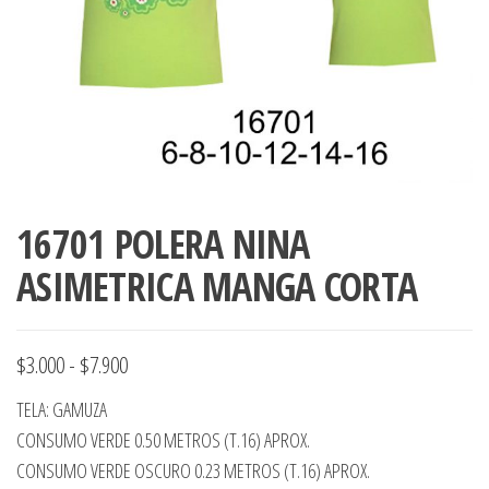
ropa,
accumark , Mol
Graduaciones,
pdf , Moldes A
Ploteo y
Gerber , Santia
Digitalización
accumark,
,www.patrones
Moldes en
pdf, Moldes
Accumark
Gerber,
Santiago-
16701 POLERA NINA
Chile.
ASIMETRICA MANGA CORTA
Rango
$
3.000
-
$
7.900
de
TELA: GAMUZA
precios:
CONSUMO VERDE 0.50 METROS (T.16) APROX.
desde
CONSUMO VERDE OSCURO 0.23 METROS (T.16) APROX.