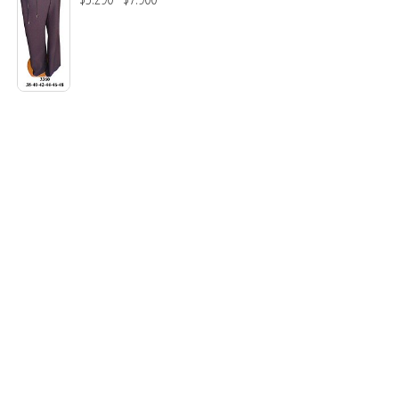
$7.900
desde
de
$3.290
precios:
hasta
desde
$7.900
$3.290
hasta
$7.900