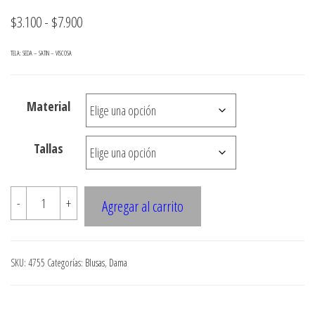
Rango
$
3.100
-
$
7.900
de
TELA: SEDA – SATIN – VISCOSA
precios:
desde
Material
$3.100
hasta
Tallas
$7.900
4755
-
+
Agregar al carrito
BLUSA
MANGA
GLOBO
SKU:
4755
Categorías:
Blusas
,
Dama
CON
puno
ELASTICADO