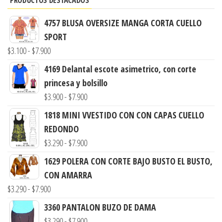
4757 BLUSA OVERSIZE MANGA CORTA CUELLO
SPORT
Rango
$
3.100
-
$
7.900
de
4169 Delantal escote asimetrico, con corte
precios:
princesa y bolsillo
desde
Rango
$
3.900
-
$
7.900
$3.100
de
1818 MINI VVESTIDO CON CON CAPAS CUELLO
hasta
precios:
REDONDO
$7.900
desde
Rango
$
3.290
-
$
7.900
$3.900
de
1629 POLERA CON CORTE BAJO BUSTO EL BUSTO,
hasta
precios:
CON AMARRA
$7.900
desde
Rango
$
3.290
-
$
7.900
$3.290
de
3360 PANTALON BUZO DE DAMA
hasta
precios:
Rango
$
3.290
-
$
7.900