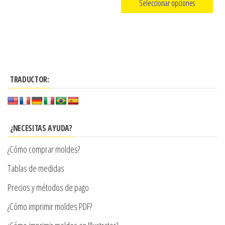
Seleccionar opciones
de
precios:
producto
Este
desde
producto
$3.290
tiene
hasta
múltiples
$7.900
TRADUCTOR:
variantes.
Las
opciones
se
¿NECESITAS AYUDA?
pueden
¿Cómo comprar moldes?
elegir
en
Tablas de medidas
la
Precios y métodos de pago
página
¿Cómo imprimir moldes PDF?
de
producto