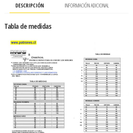
DESCRIPCIÓN
INFORMACIÓN ADICIONAL
,
ESCOTE
V,
Tabla de medidas
CUELLO
CAMISERO
Y
RUEDO
SEMI
EVASE
cantidad