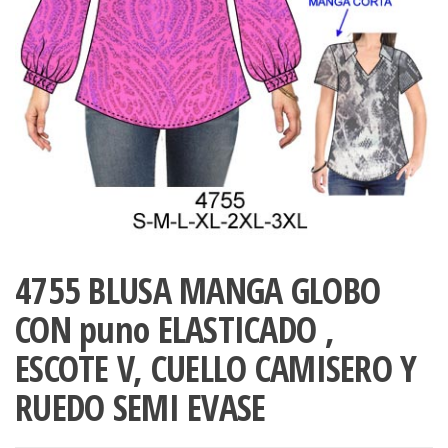
ropa,
accumark , Mol
Graduaciones,
pdf , Moldes A
Ploteo y
Gerber , Santia
Digitalización
accumark,
,www.patrones
Moldes en
pdf, Moldes
Accumark
Gerber,
Santiago-
Chile.
4755 BLUSA MANGA GLOBO
CON puno ELASTICADO ,
ESCOTE V, CUELLO CAMISERO Y
RUEDO SEMI EVASE