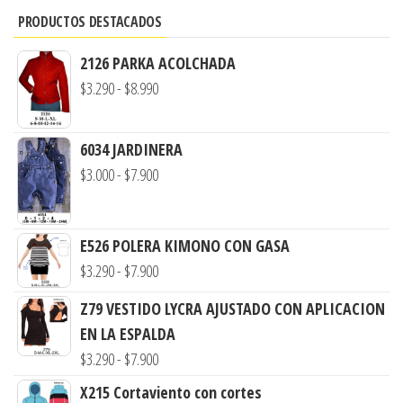
PRODUCTOS DESTACADOS
2126 PARKA ACOLCHADA
Rango
$
3.290
-
$
8.990
de
precios:
6034 JARDINERA
desde
Rango
$
3.000
-
$
7.900
$3.290
de
hasta
precios:
$8.990
E526 POLERA KIMONO CON GASA
desde
Rango
$
3.290
-
$
7.900
$3.000
de
hasta
Z79 VESTIDO LYCRA AJUSTADO CON APLICACION
precios:
$7.900
EN LA ESPALDA
desde
Rango
$
3.290
-
$
7.900
$3.290
de
X215 Cortaviento con cortes
hasta