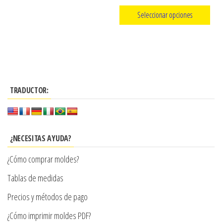
página
de
Seleccionar opciones
de
precios:
producto
Este
desde
producto
$3.290
tiene
hasta
múltiples
$7.900
TRADUCTOR:
variantes.
Las
opciones
se
¿NECESITAS AYUDA?
pueden
¿Cómo comprar moldes?
elegir
en
Tablas de medidas
la
Precios y métodos de pago
página
¿Cómo imprimir moldes PDF?
de