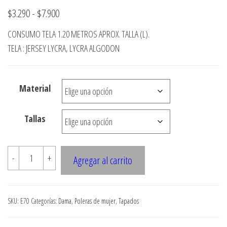
Rango
$
3.290
-
$
7.900
de
CONSUMO TELA 1.20 METROS APROX. TALLA (L).
precios:
TELA : JERSEY LYCRA, LYCRA ALGODON
desde
$3.290
Material
hasta
$7.900
Tallas
E70
-
+
Agregar al carrito
TAPADO
CON
ESPALDA
SKU:
E70
Categorías:
Dama
,
Poleras de mujer
,
Tapados
REBAJADO
cantidad