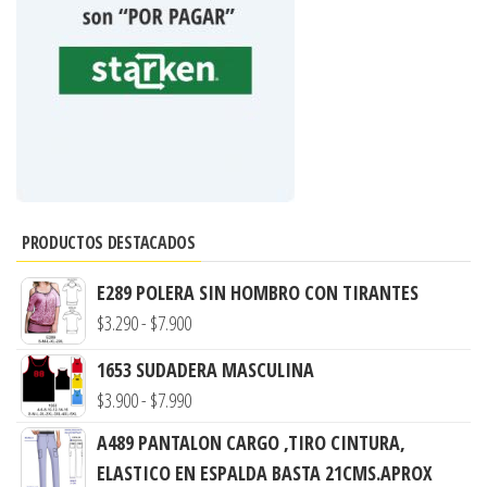
PRODUCTOS DESTACADOS
E289 POLERA SIN HOMBRO CON TIRANTES
Rango
$
3.290
-
$
7.900
de
1653 SUDADERA MASCULINA
precios:
Rango
$
3.900
-
$
7.990
desde
de
A489 PANTALON CARGO ,TIRO CINTURA,
$3.290
precios:
ELASTICO EN ESPALDA BASTA 21CMS.APROX
hasta