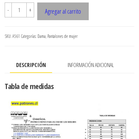
A561
-
+
Agregar al carrito
PANTALON
HOLGADO
CON
SKU:
A561
Categorías:
Dama
,
Pantalones de mujer
PINZAS
Y
ELASTICO
DESCRIPCIÓN
INFORMACIÓN ADICIONAL
INTERIOR
cantidad
Tabla de medidas