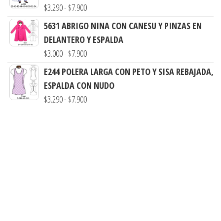
desde
Rango
$
3.290
-
$
7.900
$7.900
$3.900
de
5631 ABRIGO NINA CON CANESU Y PINZAS EN
hasta
precios:
DELANTERO Y ESPALDA
$7.990
desde
Rango
$
3.000
-
$
7.900
$3.290
de
E244 POLERA LARGA CON PETO Y SISA REBAJADA,
hasta
precios:
ESPALDA CON NUDO
$7.900
desde
Rango
$
3.290
-
$
7.900
$3.000
de
hasta
precios:
$7.900
desde
$3.290
hasta
$7.900