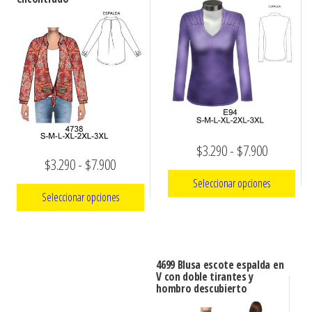
Rango
$
3.290
-
$
7.900
Rango
$
3.290
-
$
7.900
de
Seleccionar opciones
de
precios:
Seleccionar opciones
precios:
Este
desde
Este
desde
producto
$3.290
producto
$3.290
tiene
hasta
4699 Blusa escote espalda en
tiene
múltiples
V con doble tirantes y
hasta
$7.900
múltiples
hombro descubierto
variantes.
$7.900
variantes.