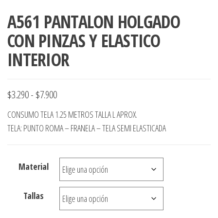
A561 PANTALON HOLGADO
CON PINZAS Y ELASTICO
INTERIOR
Rango
$
3.290
-
$
7.900
de
CONSUMO TELA 1.25 METROS TALLA L APROX.
precios:
TELA: PUNTO ROMA – FRANELA – TELA SEMI ELASTICADA
desde
$3.290
Material
hasta
$7.900
Tallas