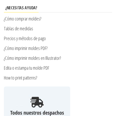
se
¿NECESITAS AYUDA?
pueden
¿Cómo comprar moldes?
elegir
en
Tablas de medidas
la
Precios y métodos de pago
página
¿Cómo imprimir moldes PDF?
de
producto
¿Cómo imprimir moldes en Illustrator?
Edita o estampa tu molde PDF
How to print patterns?