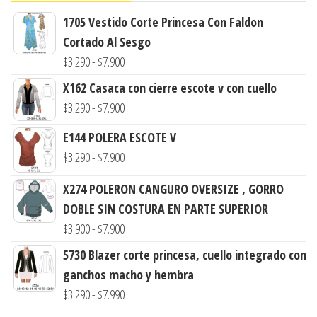
1705 Vestido Corte Princesa Con Faldon
Cortado Al Sesgo
Rango
$
3.290
-
$
7.900
de
X162 Casaca con cierre escote v con cuello
precios:
Rango
$
3.290
-
$
7.900
desde
de
E144 POLERA ESCOTE V
$3.290
precios:
Rango
$
3.290
-
$
7.900
hasta
desde
de
$7.900
$3.290
X274 POLERON CANGURO OVERSIZE , GORRO
precios:
hasta
DOBLE SIN COSTURA EN PARTE SUPERIOR
desde
$7.900
Rango
$
3.900
-
$
7.900
$3.290
de
5730 Blazer corte princesa, cuello integrado con
hasta
precios:
ganchos macho y hembra
$7.900
desde
Rango
$
3.290
-
$
7.990
$3.900
de