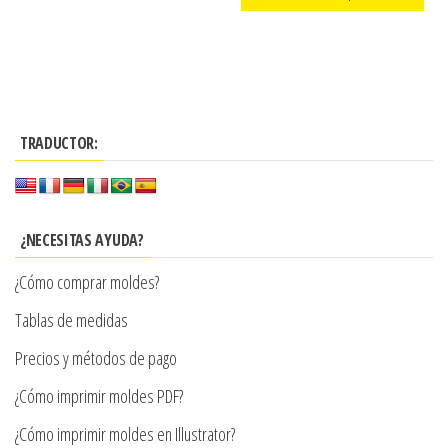
precios:
producto
Este
desde
producto
$3.900
tiene
hasta
múltiples
$11.302
TRADUCTOR:
variantes.
Las
opciones
se
¿NECESITAS AYUDA?
pueden
¿Cómo comprar moldes?
elegir
en
Tablas de medidas
la
Precios y métodos de pago
página
¿Cómo imprimir moldes PDF?
de
producto
¿Cómo imprimir moldes en Illustrator?