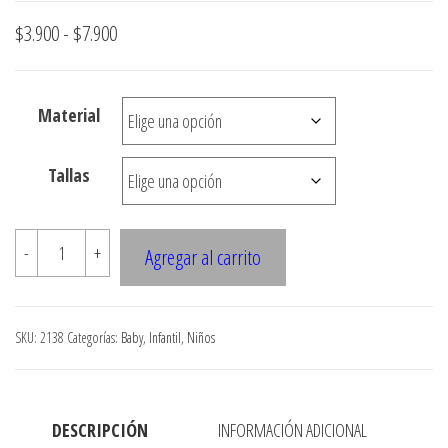
Rango
$
3.900
-
$
7.900
de
precios:
Material
desde
$3.900
Tallas
hasta
$7.900
2138
-
+
Agregar al carrito
CHALECO
SIN
MANGAS
SKU:
2138
Categorías:
Baby
,
Infantil
,
Niños
cantidad
DESCRIPCIÓN
INFORMACIÓN ADICIONAL