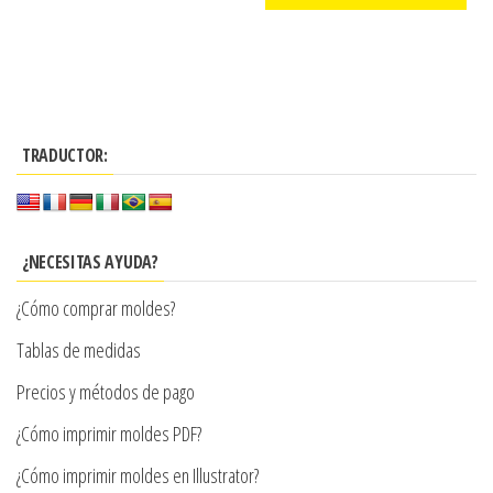
precios:
producto
Este
desde
producto
$3.290
tiene
hasta
múltiples
$7.900
TRADUCTOR:
variantes.
Las
opciones
se
¿NECESITAS AYUDA?
pueden
¿Cómo comprar moldes?
elegir
en
Tablas de medidas
la
Precios y métodos de pago
página
¿Cómo imprimir moldes PDF?
de
producto
¿Cómo imprimir moldes en Illustrator?