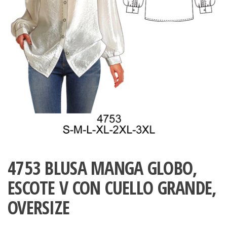
ropa,
accumark , Mol
Graduaciones,
pdf , Moldes A
Ploteo y
Gerber , Santia
Digitalización
accumark,
,www.patrones
Moldes en
pdf, Moldes
Accumark
Gerber,
Santiago-
Chile.
4753 BLUSA MANGA GLOBO,
ESCOTE V CON CUELLO GRANDE,
OVERSIZE