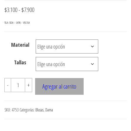
Rango
$
3.100
-
$
7.900
de
TELA: SEDA – SATIN – VISCOSA
precios:
desde
Material
$3.100
hasta
Tallas
$7.900
4753
-
+
Agregar al carrito
BLUSA
MANGA
GLOBO,
SKU:
4753
Categorías:
Blusas
,
Dama
ESCOTE
V
CON