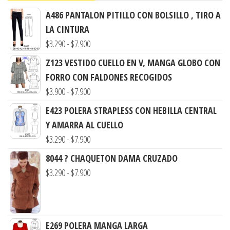
A486 PANTALON PITILLO CON BOLSILLO , TIRO A
LA CINTURA
Rango
$
3.290
-
$
7.900
de
Z123 VESTIDO CUELLO EN V, MANGA GLOBO CON
precios:
FORRO CON FALDONES RECOGIDOS
desde
Rango
$
3.900
-
$
7.900
$3.290
de
E423 POLERA STRAPLESS CON HEBILLA CENTRAL
hasta
precios:
Y AMARRA AL CUELLO
$7.900
desde
Rango
$
3.290
-
$
7.900
$3.900
de
8044 ? CHAQUETON DAMA CRUZADO
hasta
precios:
Rango
$
3.290
-
$
7.900
$7.900
desde
de
$3.290
precios:
hasta
desde
$7.900
E269 POLERA MANGA LARGA
$3.290