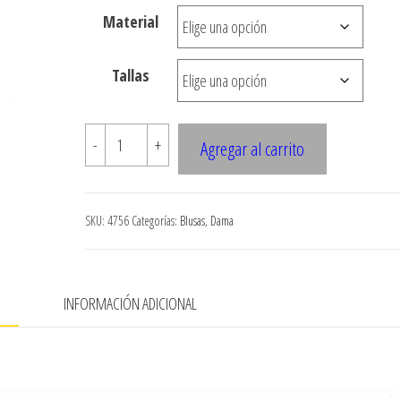
desde
Material
$3.100
hasta
Tallas
$7.900
4756
-
+
Agregar al carrito
BLUSA
ASIMETRICA
ESCOTE
SKU:
4756
Categorías:
Blusas
,
Dama
V,
CON
MANGA
N
INFORMACIÓN ADICIONAL
RECOGIDA
cantidad