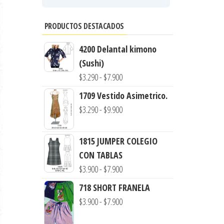
PRODUCTOS DESTACADOS
4200 Delantal kimono
(Sushi)
Rango
$
3.290
-
$
7.900
de
1709 Vestido Asimetrico.
precios:
Rango
$
3.290
-
$
9.900
desde
de
$3.290
precios:
1815 JUMPER COLEGIO
hasta
desde
CON TABLAS
$7.900
$3.290
Rango
$
3.900
-
$
7.900
hasta
de
718 SHORT FRANELA
$9.900
precios:
Rango
$
3.900
-
$
7.900
desde
de