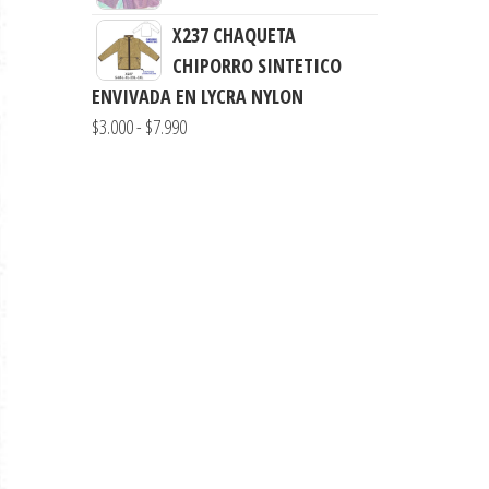
$3.900
precios:
hasta
X237 CHAQUETA
desde
$7.900
CHIPORRO SINTETICO
$3.900
ENVIVADA EN LYCRA NYLON
hasta
Rango
$
3.000
-
$
7.990
$7.900
de
precios:
desde
$3.000
hasta
$7.990