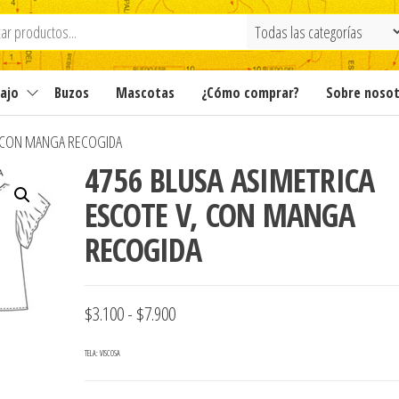
ajo
Buzos
Mascotas
¿Cómo comprar?
Sobre noso
, CON MANGA RECOGIDA
4756 BLUSA ASIMETRICA
ESCOTE V, CON MANGA
RECOGIDA
Rango
$
3.100
-
$
7.900
de
TELA: VISCOSA
precios: