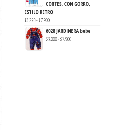
precios:
CORTES, CON GORRO,
$7.900
desde
ESTILO RETRO
$3.290
Rango
$
3.290
-
$
7.900
hasta
de
6028 JARDINERA bebe
$7.900
precios:
Rango
$
3.000
-
$
7.900
desde
de
$3.290
precios:
hasta
desde
$7.900
$3.000
hasta
$7.900