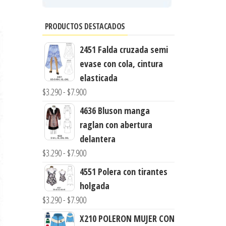
PRODUCTOS DESTACADOS
2451 Falda cruzada semi
evase con cola, cintura
elasticada
Rango
$
3.290
-
$
7.900
de
4636 Bluson manga
precios:
raglan con abertura
desde
delantera
$3.290
Rango
$
3.290
-
$
7.900
hasta
de
4551 Polera con tirantes
$7.900
precios:
holgada
desde
Rango
$
3.290
-
$
7.900
$3.290
de
X210 POLERON MUJER CON
hasta