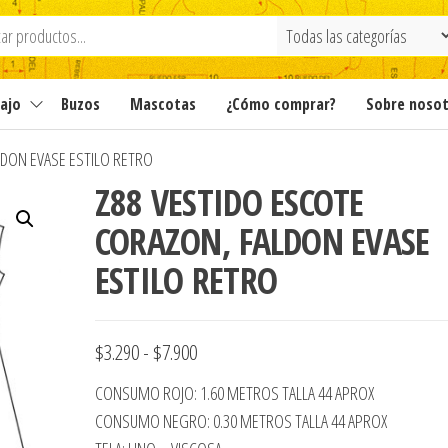
ajo
Buzos
Mascotas
¿Cómo comprar?
Sobre noso
LDON EVASE ESTILO RETRO
Z88 VESTIDO ESCOTE
CORAZON, FALDON EVASE
ESTILO RETRO
Rango
$
3.290
-
$
7.900
de
CONSUMO ROJO: 1.60 METROS TALLA 44 APROX
precios:
CONSUMO NEGRO: 0.30 METROS TALLA 44 APROX