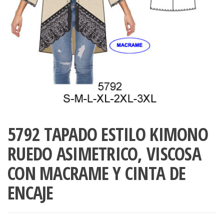
ropa,
accumark , Mol
Graduaciones,
pdf , Moldes A
Ploteo y
Gerber , Santia
Digitalización
accumark,
,www.patrones
Moldes en
pdf, Moldes
Accumark
Gerber,
Santiago-
Chile.
5792 TAPADO ESTILO KIMONO
RUEDO ASIMETRICO, VISCOSA
CON MACRAME Y CINTA DE
ENCAJE