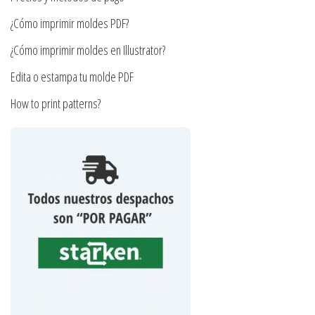
de
página
¿Cómo imprimir moldes PDF?
producto
de
producto
¿Cómo imprimir moldes en Illustrator?
Edita o estampa tu molde PDF
How to print patterns?