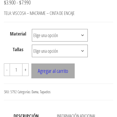
Rango
$
3.900
-
$
7.990
de
TELA: VISCOSA – MACRAME – CINTA DE ENCAJE
precios:
desde
Material
$3.900
hasta
Tallas
$7.990
5792
-
+
Agregar al carrito
TAPADO
ESTILO
KIMONO
SKU:
5792
Categorías:
Dama
,
Tapados
RUEDO
ASIMETRICO,
VISCOSA
DESCRIPCIÓN
INFORMACIÓN ADICIONAL