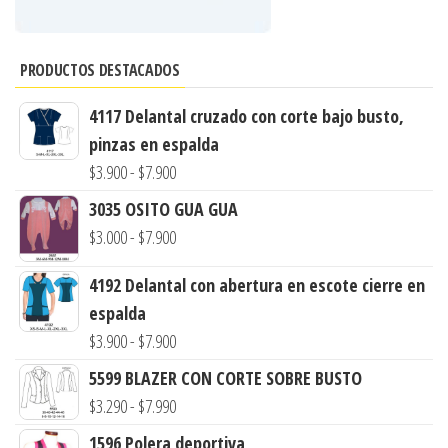
PRODUCTOS DESTACADOS
4117 Delantal cruzado con corte bajo busto,
pinzas en espalda
Rango
$
3.900
-
$
7.900
de
3035 OSITO GUA GUA
precios:
Rango
$
3.000
-
$
7.900
desde
de
$3.900
4192 Delantal con abertura en escote cierre en
precios:
hasta
espalda
desde
$7.900
Rango
$
3.900
-
$
7.900
$3.000
de
hasta
5599 BLAZER CON CORTE SOBRE BUSTO
precios:
$7.900
Rango
$
3.290
-
$
7.990
desde
de
1596 Polera deportiva