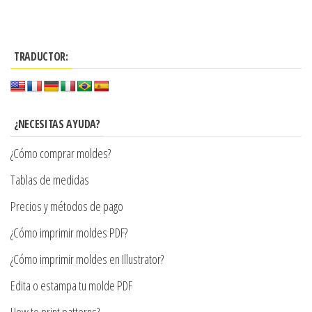
producto
$3.290
tiene
hasta
múltiples
$7.900
TRADUCTOR:
variantes.
Las
opciones
se
¿NECESITAS AYUDA?
pueden
¿Cómo comprar moldes?
elegir
en
Tablas de medidas
la
Precios y métodos de pago
página
¿Cómo imprimir moldes PDF?
de
producto
¿Cómo imprimir moldes en Illustrator?
Edita o estampa tu molde PDF
How to print patterns?