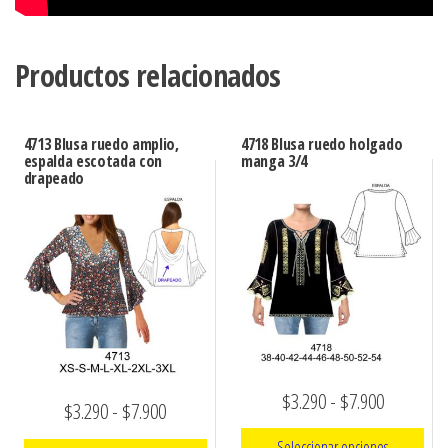
Productos relacionados
4713 Blusa ruedo amplio,
4718 Blusa ruedo holgado
espalda escotada con
manga 3/4
drapeado
Rango
$
3.290
-
$
7.900
Rango
$
3.290
-
$
7.900
de
de
Seleccionar opciones