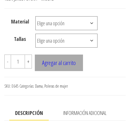
desde
$3.000
Material
hasta
$7.900
Tallas
E645
-
+
Agregar al carrito
PETO
CON
CORTE
SKU:
E645
Categorías:
Dama
,
Poleras de mujer
ASIMETRICO
cantidad
DESCRIPCIÓN
INFORMACIÓN ADICIONAL