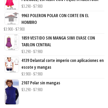
Rango
$
3.290
-
$
7.900
de
9963 POLERON POLAR CON CORTE EN EL
precios:
HOMBRO
desde
Rango
$
3.900
-
$
7.900
$3.290
de
1859 VESTIDO SIN MANGA SIMI EVASE CON
hasta
precios:
TABLON CENTRAL
$7.900
desde
Rango
$
3.290
-
$
7.900
$3.900
de
4139 Delantal corte imperio con aplicaciones en
hasta
precios:
escote y mangas
$7.900
desde
Rango
$
3.900
-
$
7.900
$3.290
de
2107 Polar sin mangas
hasta
precios:
Rango
$
3.290
-
$
7.900
$7.900
desde
de
$3.900
precios:
hasta