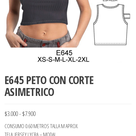
ropa,
accumark , Mol
Graduaciones,
pdf , Moldes A
Ploteo y
Gerber , Santia
Digitalización
accumark,
,www.patrones
Moldes en
pdf, Moldes
Accumark
Gerber,
Santiago-
Chile.
E645 PETO CON CORTE
ASIMETRICO
Rango
$
3.000
-
$
7.900
de
CONSUMO 0.60 METROS TALLA M APROX.
precios:
TELA: JERSEY LYCRA – MODAL