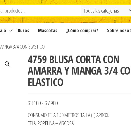
ajo
Buzos
Mascotas
¿Cómo comprar?
Sobre noso
MANGA 3/4 CON ELASTICO
4759 BLUSA CORTA CON
AMARRA Y MANGA 3/4 C
ELASTICO
Rango
$
3.100
-
$
7.900
de
CONSUMO TELA 1.50 METROS TALLA (L) APROX.
precios:
TELA: POPELINA – VISCOSA