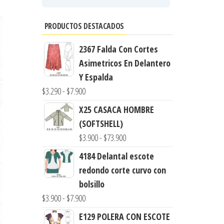
PRODUCTOS DESTACADOS
2367 Falda Con Cortes
Asimetricos En Delantero
Y Espalda
Rango
$
3.290
-
$
7.900
de
X25 CASACA HOMBRE
precios:
(SOFTSHELL)
desde
Rango
$
3.900
-
$
73.900
$3.290
de
4184 Delantal escote
hasta
precios:
redondo corte curvo con
$7.900
desde
bolsillo
$3.900
Rango
$
3.900
-
$
7.900
hasta
de
E129 POLERA CON ESCOTE
$73.900