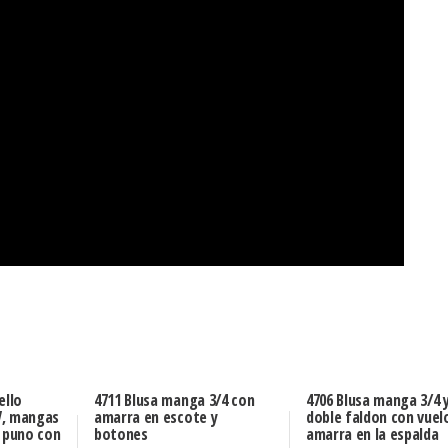
ello
4711 Blusa manga 3/4 con
4706 Blusa manga 3/4 
V, mangas
amarra en escote y
doble faldon con vuel
, puno con
botones
amarra en la espalda