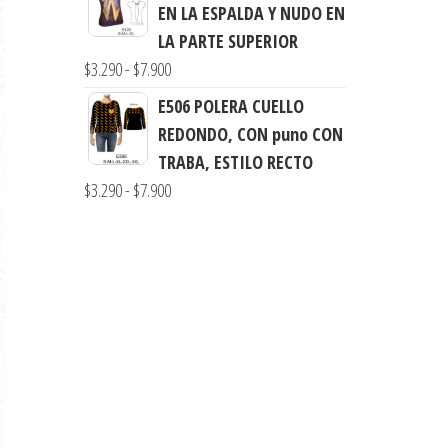
precios:
EN LA ESPALDA Y NUDO EN
desde
LA PARTE SUPERIOR
$3.900
Rango
$
3.290
-
$
7.900
hasta
de
E506 POLERA CUELLO
$7.900
precios:
REDONDO, CON puno CON
desde
TRABA, ESTILO RECTO
$3.290
Rango
$
3.290
-
$
7.900
hasta
de
$7.900
precios:
desde
$3.290
hasta
$7.900