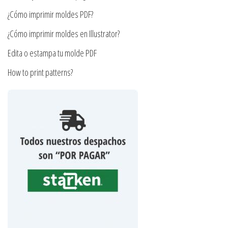
de
página
¿Cómo imprimir moldes PDF?
producto
de
producto
¿Cómo imprimir moldes en Illustrator?
Edita o estampa tu molde PDF
How to print patterns?