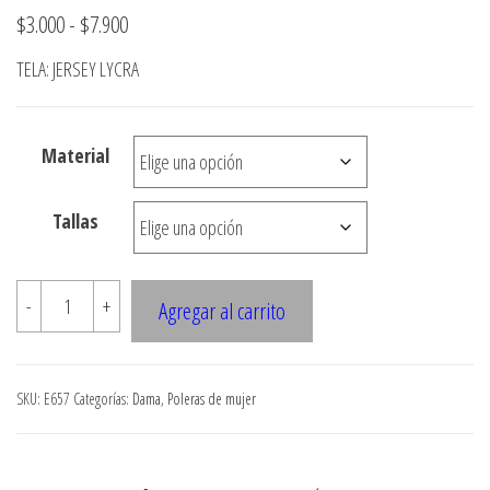
Rango
$
3.000
-
$
7.900
de
TELA: JERSEY LYCRA
precios:
desde
Material
$3.000
hasta
Tallas
$7.900
E657
-
+
Agregar al carrito
POLERA
AJUSTADA
CUELLO
SKU:
E657
Categorías:
Dama
,
Poleras de mujer
BEATLE
BAJO
,