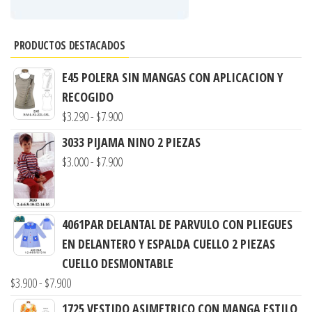
PRODUCTOS DESTACADOS
E45 POLERA SIN MANGAS CON APLICACION Y
RECOGIDO
Rango
$
3.290
-
$
7.900
de
3033 PIJAMA NINO 2 PIEZAS
precios:
Rango
$
3.000
-
$
7.900
desde
de
$3.290
precios:
hasta
desde
4061PAR DELANTAL DE PARVULO CON PLIEGUES
$7.900
$3.000
EN DELANTERO Y ESPALDA CUELLO 2 PIEZAS
hasta
CUELLO DESMONTABLE
$7.900
Rango
$
3.900
-
$
7.900
de
1725 VESTIDO ASIMETRICO CON MANGA ESTILO