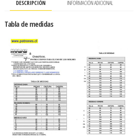
DESCRIPCIÓN
INFORMACIÓN ADICIONAL
MANGA
CON
PLIEGUES
Tabla de medidas
ESTILO
PRINCESA
cantidad