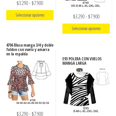
Rango
$
3.290
-
$
7.900
de
Seleccionar opciones
Rango
$
3.290
-
$
7.900
precios:
de
Este
desde
Seleccionar opciones
precios:
producto
$3.290
Este
desde
tiene
hasta
4706 Blusa manga 3/4 y doble
producto
múltiples
$3.290
faldon con vuelo y amarra
$7.900
en la espalda
tiene
variantes.
hasta
E93 POLERA CON VUELOS
múltiples
MANGA LARGA
Las
$7.900
variantes.
opciones
Las
se
opciones
pueden
se
elegir
pueden
en
elegir
la
Rango
$
3.290
-
$
7.900
en
página