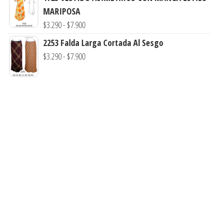
precios:
MARIPOSA
desde
Rango
$
3.290
-
$
7.900
$3.900
de
2253 Falda Larga Cortada Al Sesgo
hasta
precios:
Rango
$
3.290
-
$
7.900
$7.900
desde
de
$3.290
precios:
hasta
desde
$7.900
$3.290
hasta
$7.900