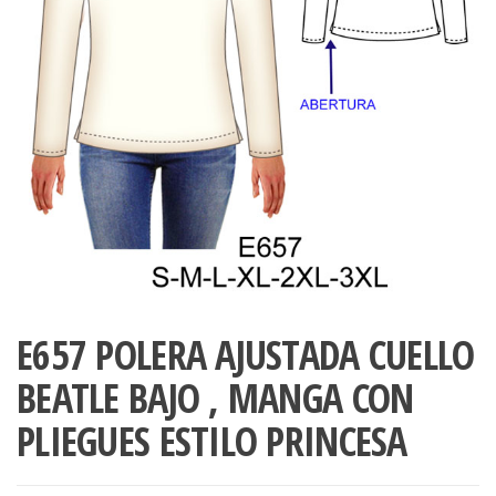
ropa,
accumark , Mol
Graduaciones,
pdf , Moldes A
Ploteo y
Gerber , Santia
Digitalización
accumark,
,www.patrones
Moldes en
pdf, Moldes
Accumark
Gerber,
Santiago-
Chile.
E657 POLERA AJUSTADA CUELLO
BEATLE BAJO , MANGA CON
PLIEGUES ESTILO PRINCESA