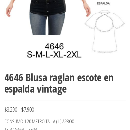
ropa,
accumark , Mol
Graduaciones,
pdf , Moldes A
Ploteo y
Gerber , Santia
Digitalización
accumark,
,www.patrones
Moldes en
pdf, Moldes
Accumark
Gerber,
Santiago-
Chile.
4646 Blusa raglan escote en
espalda vintage
Rango
$
3.290
-
$
7.900
de
CONSUMO 1.20 METRO TALLA ( L) APROX.
precios:
TELA : GASA – SEDA