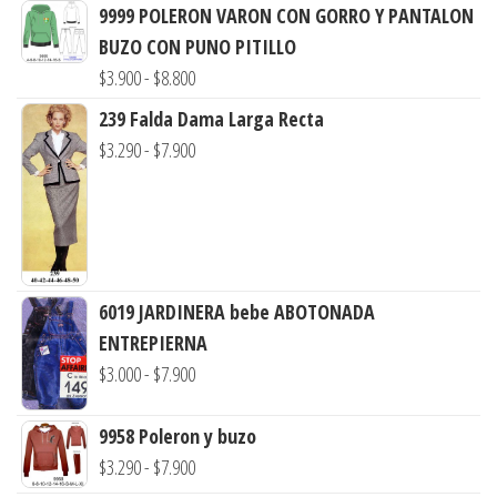
9999 POLERON VARON CON GORRO Y PANTALON
BUZO CON PUNO PITILLO
Rango
$
3.900
-
$
8.800
de
239 Falda Dama Larga Recta
precios:
Rango
$
3.290
-
$
7.900
desde
de
$3.900
precios:
hasta
desde
$8.800
$3.290
hasta
6019 JARDINERA bebe ABOTONADA
$7.900
ENTREPIERNA
Rango
$
3.000
-
$
7.900
de
precios:
9958 Poleron y buzo
desde
Rango
$
3.290
-
$
7.900