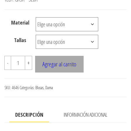
desde
$3.290
Material
hasta
$7.900
Tallas
4646
-
+
Agregar al carrito
Blusa
raglan
escote
SKU:
4646
Categorías:
Blusas
,
Dama
en
espalda
vintage
DESCRIPCIÓN
INFORMACIÓN ADICIONAL
cantidad