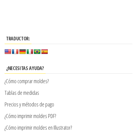
Este
desde
producto
$3.290
tiene
hasta
múltiples
$7.900
TRADUCTOR:
variantes.
Las
opciones
se
¿NECESITAS AYUDA?
pueden
¿Cómo comprar moldes?
elegir
en
Tablas de medidas
la
Precios y métodos de pago
página
¿Cómo imprimir moldes PDF?
de
producto
¿Cómo imprimir moldes en Illustrator?