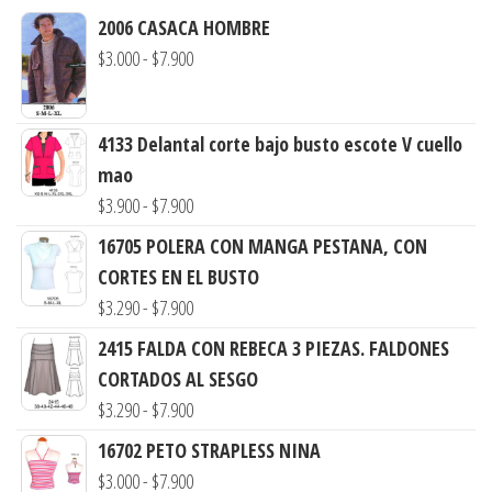
2006 CASACA HOMBRE
Rango
$
3.000
-
$
7.900
de
precios:
4133 Delantal corte bajo busto escote V cuello
desde
mao
$3.000
Rango
$
3.900
-
$
7.900
hasta
de
$7.900
16705 POLERA CON MANGA PESTANA, CON
precios:
CORTES EN EL BUSTO
desde
Rango
$
3.290
-
$
7.900
$3.900
de
2415 FALDA CON REBECA 3 PIEZAS. FALDONES
hasta
precios:
CORTADOS AL SESGO
$7.900
desde
Rango
$
3.290
-
$
7.900
$3.290
de
16702 PETO STRAPLESS NINA
hasta
precios:
Rango
$
3.000
-
$
7.900
$7.900