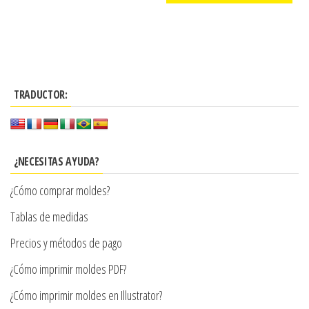
precios:
de
Este
desde
producto
producto
$3.900
tiene
hasta
múltiples
$7.990
TRADUCTOR:
variantes.
Las
opciones
se
¿NECESITAS AYUDA?
pueden
¿Cómo comprar moldes?
elegir
en
Tablas de medidas
la
Precios y métodos de pago
página
¿Cómo imprimir moldes PDF?
de
producto
¿Cómo imprimir moldes en Illustrator?