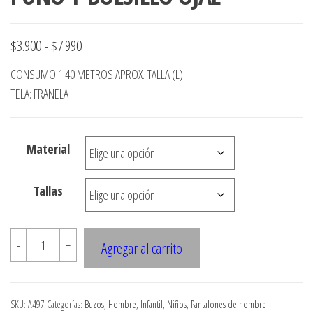
Rango
$
3.900
-
$
7.990
de
CONSUMO 1.40 METROS APROX. TALLA (L)
precios:
TELA: FRANELA
desde
$3.900
Material
hasta
$7.990
Tallas
A497
-
+
Agregar al carrito
PANTALON
BUZO
CON
SKU:
A497
Categorías:
Buzos
,
Hombre
,
Infantil
,
Niños
,
Pantalones de hombre