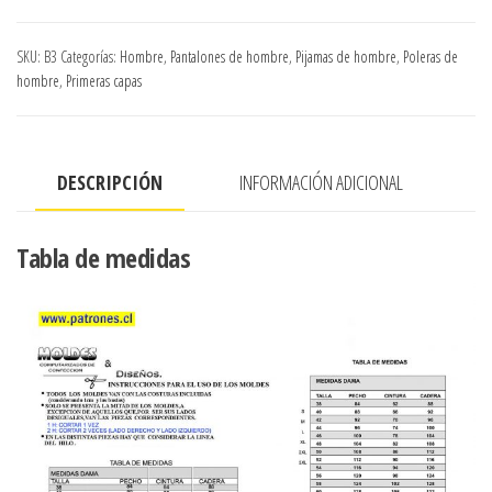
CAPA,
CALZA
SKU:
B3
Categorías:
Hombre
,
Pantalones de hombre
,
Pijamas de hombre
,
Poleras de
Y
hombre
,
Primeras capas
POLERA
AJUSTADA
cantidad
DESCRIPCIÓN
INFORMACIÓN ADICIONAL
Tabla de medidas