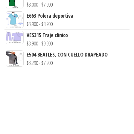
precios:
Rango
$
3.000
-
$
7.900
desde
de
E663 Polera deportiva
$3.290
precios:
Rango
$
3.900
-
$
8.900
hasta
desde
de
VES315 Traje clinico
$7.900
$3.000
precios:
Rango
$
3.900
-
$
9.900
hasta
desde
de
E504 BEATLES, CON CUELLO DRAPEADO
$7.900
$3.900
precios:
Rango
$
3.290
-
$
7.900
hasta
desde
de
$8.900
$3.900
precios:
hasta
desde
$9.900
$3.290
hasta
$7.900