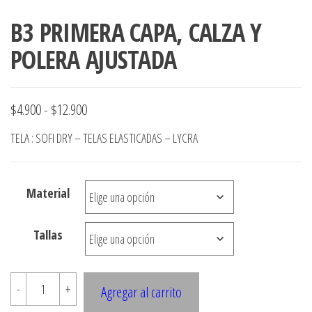
B3 PRIMERA CAPA, CALZA Y
POLERA AJUSTADA
Rango
$
4.900
-
$
12.900
de
TELA : SOFI DRY – TELAS ELASTICADAS – LYCRA
precios:
desde
Material
$4.900
hasta
Tallas
$12.900
B3
-
+
Agregar al carrito
PRIMERA