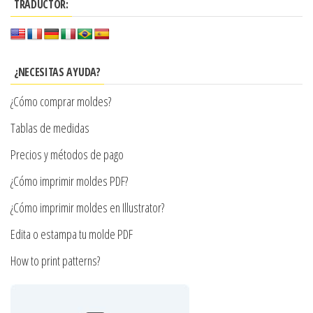
opciones
$8.600
TRADUCTOR:
variantes.
se
Las
pueden
opciones
elegir
se
¿NECESITAS AYUDA?
en
pueden
la
¿Cómo comprar moldes?
elegir
página
en
Tablas de medidas
de
la
Precios y métodos de pago
producto
página
¿Cómo imprimir moldes PDF?
de
producto
¿Cómo imprimir moldes en Illustrator?
Edita o estampa tu molde PDF
How to print patterns?