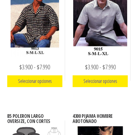
Rango
Rango
$
3.900
-
$
7.990
$
3.900
-
$
7.990
de
de
Seleccionar opciones
Seleccionar opciones
precios:
precios:
Este
Este
desde
desde
producto
producto
$3.900
$3.900
tiene
tiene
hasta
hasta
B5 POLERON LARGO
4300 PIJAMA HOMBRE
múltiples
múltiples
OVERSIZE, CON CORTES
ABOTONADO
$7.990
$7.990
variantes.
variantes.