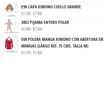
de
hasta
E96 CAPA KIMONO CUELLO GRANDE
precios:
$7.900
Rango
$
3.290
-
$
7.900
desde
de
3053 PIJAMA ENTERO POLAR
$3.290
precios:
Rango
$
3.000
-
$
7.900
hasta
desde
de
$7.900
E68 POLERA MANGA KIMONO CON ABERTURA EN
$3.290
precios:
MANGAS (LARGO REF. 75 CMS. TALLA M)
hasta
desde
Rango
$
3.290
-
$
7.900
$7.900
$3.000
de
hasta
precios:
$7.900
desde
$3.290
hasta
$7.900