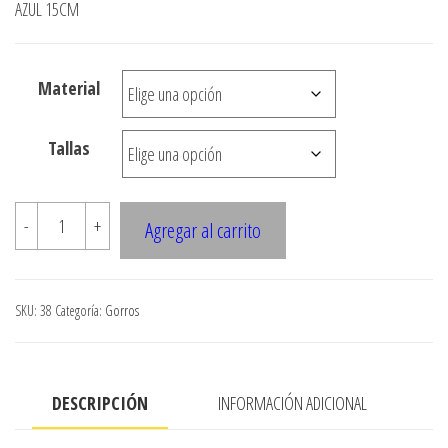
AZUL 15CM
hasta
$7.900
Material
Tallas
038
-
+
Agregar al carrito
GORRO
PINGUINO
cantidad
SKU:
38
Categoría:
Gorros
DESCRIPCIÓN
INFORMACIÓN ADICIONAL