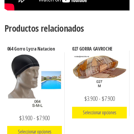
Productos relacionados
064 Gorro Lycra Natacion
027 GORRA GAVROCHE
Rango
$
3.900
-
$
7.900
de
Seleccionar opciones
Rango
$
3.900
-
$
7.900
precios:
Este
de
desde
Seleccionar opciones