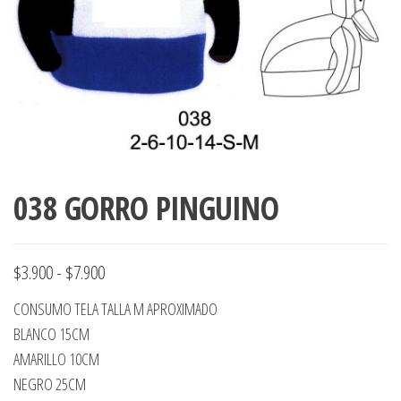
ropa,
accumark , Mol
Graduaciones,
pdf , Moldes A
Ploteo y
Gerber , Santia
Digitalización
accumark,
,www.patrones
Moldes en
pdf, Moldes
Accumark
Gerber,
Santiago-
038 GORRO PINGUINO
Chile.
Rango
$
3.900
-
$
7.900
de
CONSUMO TELA TALLA M APROXIMADO
precios:
BLANCO 15CM
desde
AMARILLO 10CM
NEGRO 25CM
$3.900