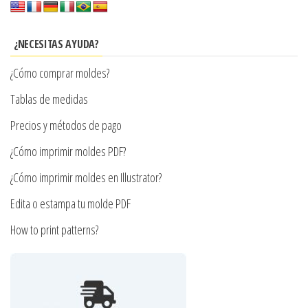
Las
opciones
se
¿NECESITAS AYUDA?
pueden
¿Cómo comprar moldes?
elegir
en
Tablas de medidas
la
Precios y métodos de pago
página
¿Cómo imprimir moldes PDF?
de
producto
¿Cómo imprimir moldes en Illustrator?
Edita o estampa tu molde PDF
How to print patterns?