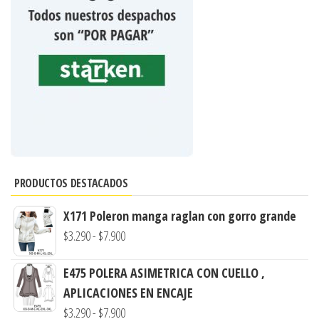
PRODUCTOS DESTACADOS
X171 Poleron manga raglan con gorro grande
Rango
$
3.290
-
$
7.900
de
E475 POLERA ASIMETRICA CON CUELLO ,
precios:
APLICACIONES EN ENCAJE
desde
Rango
$
3.290
-
$
7.900
$3.290