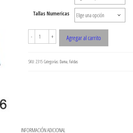
hasta
Tallas Numericas
$7.900
2315
-
+
Agregar al carrito
Falda
larga
con
SKU:
2315
Categorías:
Dama
,
Faldas
vuelo
en
basta
cantidad
N
INFORMACIÓN ADICIONAL