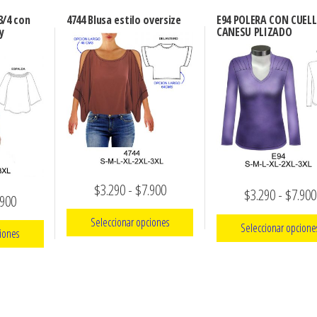
3/4 con
4744 Blusa estilo oversize
E94 POLERA CON CUELL
y
CANESU PLIZADO
Rango
$
3.290
-
$
7.900
$
3.290
-
$
7.900
Rango
.900
de
de
Seleccionar opciones
Seleccionar opcione
precios:
iones
precios:
Este
desde
Este
desde
producto
$3.290
product
ucto
$3.290
tiene
tiene
hasta
e
hasta
múltiples