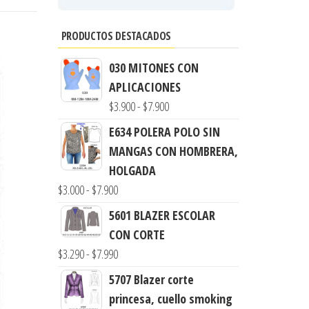
PRODUCTOS DESTACADOS
030 MITONES CON
APLICACIONES
Rango
$
3.900
-
$
7.900
de
E634 POLERA POLO SIN
precios:
MANGAS CON HOMBRERA,
desde
HOLGADA
$3.900
Rango
$
3.000
-
$
7.900
hasta
de
5601 BLAZER ESCOLAR
$7.900
precios:
CON CORTE
desde
Rango
$
3.290
-
$
7.990
$3.000
de
5707 Blazer corte
hasta
precios:
princesa, cuello smoking
$7.900