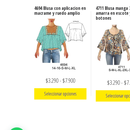
4694 Blusa con aplicacion en
4711 Blusa manga 
macrame y ruedo amplio
amarra en escote 
botones
Rango
$
3.290
-
$
7.900
$
3.290
-
$
7
de
Seleccionar opciones
Seleccionar opc
precios:
Este
desde
Este
producto
$3.290
prod
tiene
tien
hasta