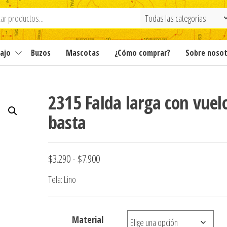
ajo
Buzos
Mascotas
¿Cómo comprar?
Sobre noso
2315 Falda larga con vuel
basta
Rango
$
3.290
-
$
7.900
de
Tela: Lino
precios:
desde
Material
$3.290