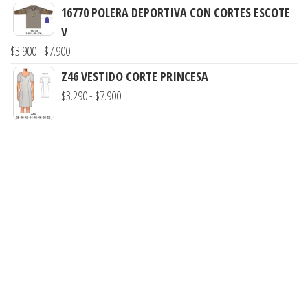
de
hasta
16770 POLERA DEPORTIVA CON CORTES ESCOTE
precios:
$7.990
V
desde
Rango
$
3.900
-
$
7.900
$3.900
de
Z46 VESTIDO CORTE PRINCESA
hasta
precios:
Rango
$
3.290
-
$
7.900
$7.990
desde
de
$3.900
precios:
hasta
desde
$7.900
$3.290
hasta
$7.900