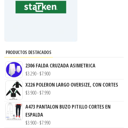
PRODUCTOS DESTACADOS
2306 FALDA CRUZADA ASIMETRICA
Rango
$
3.290
-
$
7.900
de
X226 POLERON LARGO OVERSIZE, CON CORTES
precios:
Rango
$
3.900
-
$
7.990
desde
de
$3.290
A473 PANTALON BUZO PITILLO CORTES EN
precios:
hasta
ESPALDA
desde
$7.900
Rango
$
3.900
-
$
7.990
$3.900