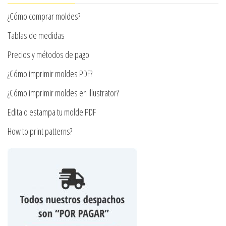
elegir
pueden
¿Cómo comprar moldes?
en
elegir
la
en
Tablas de medidas
página
la
Precios y métodos de pago
de
página
producto
¿Cómo imprimir moldes PDF?
de
producto
¿Cómo imprimir moldes en Illustrator?
Edita o estampa tu molde PDF
How to print patterns?