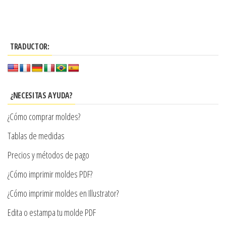
$3.900
producto
$3.900
tiene
hasta
tiene
múltiples
hasta
$7.900
múltiples
variantes.
$7.900
TRADUCTOR:
variantes.
Las
Las
opciones
opciones
se
se
¿NECESITAS AYUDA?
pueden
pueden
elegir
¿Cómo comprar moldes?
elegir
en
en
Tablas de medidas
la
la
página
Precios y métodos de pago
página
de
¿Cómo imprimir moldes PDF?
de
producto
producto
¿Cómo imprimir moldes en Illustrator?
Edita o estampa tu molde PDF