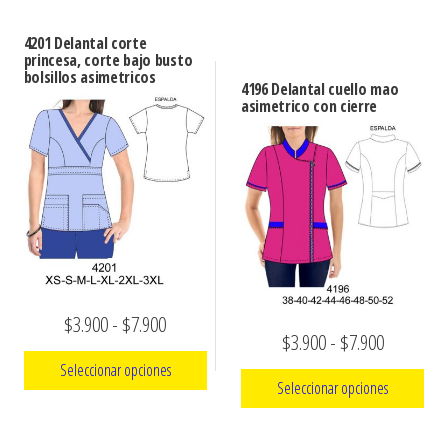
producto
$3.900
Este
desde
tiene
hasta
4201 Delantal corte
producto
$3.900
múltiples
princesa, corte bajo busto
$7.900
tiene
bolsillos asimetricos
variantes.
hasta
4196 Delantal cuello mao
múltiples
asimetrico con cierre
Las
$7.990
variantes.
opciones
Las
se
opciones
pueden
se
elegir
pueden
en
elegir
la
en
página
Rango
$
3.900
-
$
7.900
la
de
Rango
$
3.900
-
$
7.900
de
página
producto
Seleccionar opciones
de
de
precios:
Seleccionar opciones
precios:
producto
Este
desde
Este
desde
producto