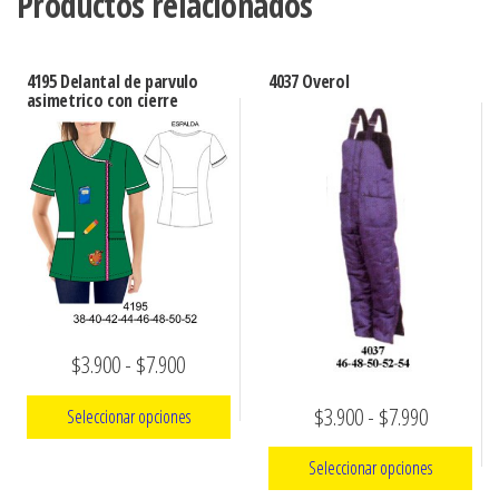
Productos relacionados
4195 Delantal de parvulo
4037 Overol
asimetrico con cierre
Rango
$
3.900
-
$
7.900
de
Rango
$
3.900
-
$
7.990
Seleccionar opciones
precios:
de
Seleccionar opciones
Este
desde
precios: