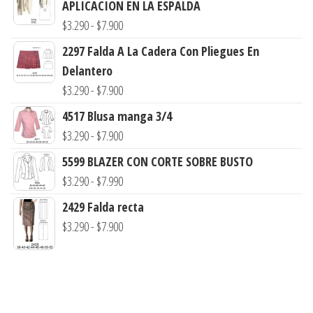
APLICACION EN LA ESPALDA
Rango
$
3.290
-
$
7.900
de
2297 Falda A La Cadera Con Pliegues En
precios:
Delantero
desde
Rango
$
3.290
-
$
7.900
$3.290
de
4517 Blusa manga 3/4
hasta
precios:
Rango
$
3.290
-
$
7.900
$7.900
desde
de
5599 BLAZER CON CORTE SOBRE BUSTO
$3.290
precios:
Rango
$
3.290
-
$
7.990
hasta
desde
de
$7.900
2429 Falda recta
$3.290
precios:
Rango
$
3.290
-
$
7.900
hasta
desde
de
$7.900
$3.290
precios:
hasta
desde
$7.990
$3.290