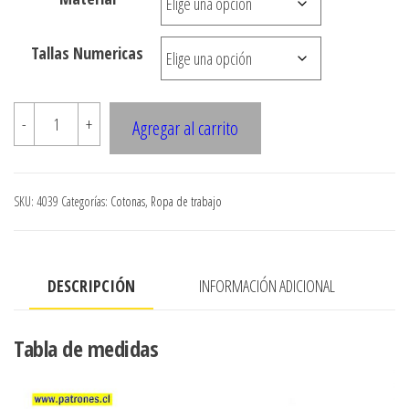
desde
$3.900
Tallas Numericas
hasta
$7.900
4030
-
+
Agregar al carrito
Cotona
doctor
cantidad
SKU:
4039
Categorías:
Cotonas
,
Ropa de trabajo
DESCRIPCIÓN
INFORMACIÓN ADICIONAL
Tabla de medidas