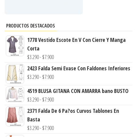
PRODUCTOS DESTACADOS
1778 Vestido Escote En V Con Cierre Y Manga
Corta
Rango
$
3.290
-
$
7.900
de
2423 Falda Semi Evase Con Faldones Inferiores
precios:
Rango
$
3.290
-
$
7.900
desde
de
4519 BLUSA GITANA CON AMARRA bano BUSTO
$3.290
precios:
Rango
$
3.290
-
$
7.900
hasta
desde
de
$7.900
2371 Falda De 6 Pa?os Curvos Tablones En
$3.290
precios:
Basta
hasta
desde
Rango
$
3.290
-
$
7.900
$7.900
$3.290
de