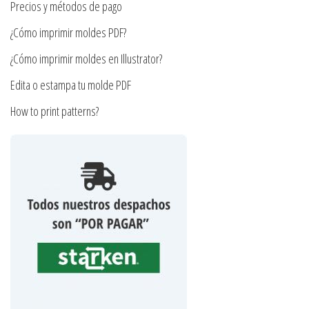
Precios y métodos de pago
página
¿Cómo imprimir moldes PDF?
de
producto
¿Cómo imprimir moldes en Illustrator?
Edita o estampa tu molde PDF
How to print patterns?