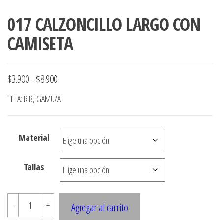
017 CALZONCILLO LARGO CON
CAMISETA
Rango
$
3.900
-
$
8.900
de
TELA: RIB, GAMUZA
precios:
desde
Material
$3.900
hasta
Tallas
$8.900
017
-
+
Agregar al carrito
CALZONCILLO