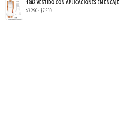
1882 VESTIDO CON APLICACIONES EN ENCAJE
hasta
precios:
Rango
$
3.290
-
$
7.900
$7.900
desde
de
$3.290
precios:
hasta
desde
$7.900
$3.290
hasta
$7.900