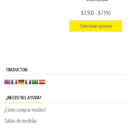
página
Rango
$
3.900
-
$
7.990
de
de
producto
Seleccionar opciones
precios:
Este
desde
producto
$3.900
tiene
hasta
múltiples
$7.990
TRADUCTOR:
variantes.
Las
opciones
se
¿NECESITAS AYUDA?
pueden
¿Cómo comprar moldes?
elegir
en
Tablas de medidas
la