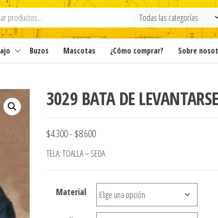
ajo
Buzos
Mascotas
¿Cómo comprar?
Sobre noso
3029 BATA DE LEVANTARS
Rango
$
4.300
-
$
8.600
de
TELA: TOALLA – SEDA
precios:
desde
Material
$4.300
hasta