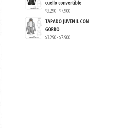
cuello convertible
desde
Rango
$
3.290
-
$
7.900
$3.290
de
TAPADO JUVENIL CON
hasta
precios:
GORRO
$7.900
desde
Rango
$
3.290
-
$
7.900
$3.290
de
hasta
precios:
$7.900
desde
$3.290
hasta
$7.900