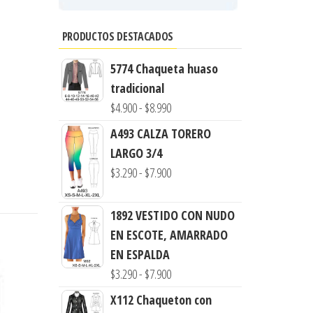
PRODUCTOS DESTACADOS
5774 Chaqueta huaso
tradicional
Rango
$
4.900
-
$
8.990
de
A493 CALZA TORERO
precios:
LARGO 3/4
desde
Rango
$
3.290
-
$
7.900
$4.900
de
hasta
precios:
1892 VESTIDO CON NUDO
$8.990
desde
EN ESCOTE, AMARRADO
$3.290
EN ESPALDA
hasta
Rango
$
3.290
-
$
7.900
$7.900
de
X112 Chaqueton con
precios: