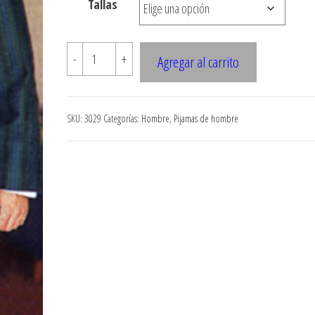
Tallas
$8.600
3029
-
+
Agregar al carrito
BATA
DE
LEVANTARSE
SKU:
3029
Categorías:
Hombre
,
Pijamas de hombre
cantidad